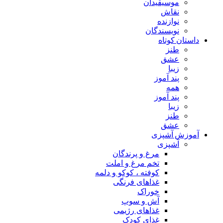
موسیقیدان
نقاش
نوازنده
نویسندگان
داستان کوتاه
طنز
عشق
زیبا
پند آموز
همه
پند آموز
زیبا
طنز
عشق
آموزش آشپزی
آشپزی
مرغ و پرندگان
تخم مرغ و املت
کوفته ، کوکو و دلمه
غذاهای فرنگی
خوراک
آش و سوپ
غذاهای رژیمی
غذای کودک