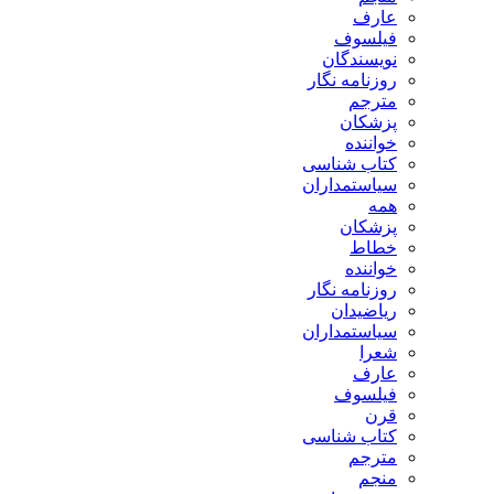
عارف
فیلسوف
نویسندگان
روزنامه نگار
مترجم
پزشکان
خواننده
کتاب شناسی
سیاستمداران
همه
پزشکان
خطاط
خواننده
روزنامه نگار
ریاضیدان
سیاستمداران
شعرا
عارف
فیلسوف
قرن
کتاب شناسی
مترجم
منجم