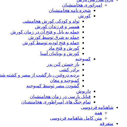
امپراتوری هخامنشیان
شجره نامه هخامنشیان
کورش
تولد و کودکی کورش هخامنشی
همسر و فرزندان کورش
حمله به بابل و فتح آن در زمان کورش
حمله به شرق توسط کورش
حمله و فتح لودیه توسط کورش
کورش و فتح ماد
کورش و یونانیان آسیا
کمبوجیه
باز جستن کین پدر
برادر کشی
بردیه دروغین ، بازگشت از مصر و کشته شد
کمبوجیه و مغان
گشودن مصر توسط کمبوجیه
داریوش
قبایل پارسی در زمان هخامنشیان
تمام جنگ های امپراطوری هخامنشیان
شاهنامه فردوسی
همه
متن کامل شاهنامه فردوسی
متفرقه