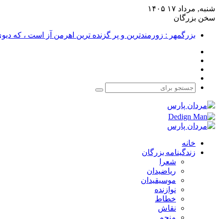
شنبه, مرداد ۱۷ ۱۴۰۵
سخن بزرگان
بزرگمهر : زورمندترین و پر گزنده ترین اهرمن آز است ، که دی
فیس
X
بوک
یوتیوب
اینستاگرام
جستجو
برای
خانه
زندگینامه بزرگان
شعرا
ریاضیدان
موسیقیدان
نوازنده
خطاط
نقاش
منجم