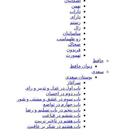
اشکانیان
بهمن
داراب
دارای
رستم
زال
ساسانیان
زو طهماسپ‏
ضحاک
فریدون
تهمورث
حافظ
دیوان حافظ
سعدی
بوستان سعدی
سرآغاز
باب اول در عدل و تدبیر و رای
باب دوم در احسان
باب سوم در عشق و مستی و شور
باب چهارم در تواضع
باب پنجم در باب تسلیم و رضا
باب ششم در قناعت
باب هفتم در تاءثیر تربیت
باب هشتم در شکر بر عافیت