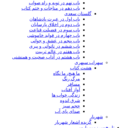
باب نهم در توبه و راه صواب
باب دهم در مناجات و ختم کتاب
گلستان سعدی
باب اول در عبرت پادشاهان
باب دوم در اخلاق پارسایان
باب سوم در فضیلت قناعت
باب چهارم در فواید خاموشى
باب پنجم در عشق و جوانى
باب ششم در ناتوانى و پیرى
باب هفتم در عالم تربیت
باب هشتم در آداب صحبت و همنشنى
سهراب سپهری
هشت کتاب
ما هیچ، ما نگاه
مرگ رنگ
مسافر
آواز آفتاب
زندگی خواب ها
شرق اندوه
حجم سبز
صدای پای آب
شهریار
گزیده اشعار شهریار
تاریخ سرزمین پارس