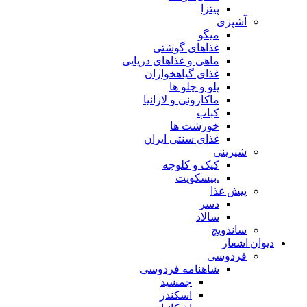
پیتزا
آشپزی
میگو
غذاهای گوشتی
ماهی و غذاهای دریایی
غذای گیاهخواران
پلو و چلو ها
ماکارونی و لازانیا
کباب
خورشت ها
غذای سنتی ایران
شیرینی
کیک و کلوچه
.بیسکویت
پیش غذا
دسر
سالاد
ساندویچ
دیوان اشعار
فردوسی
شاهنامه فردوسی
جمشید
اسکندر