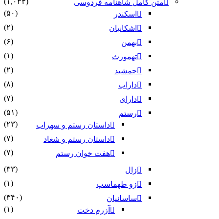
(۱,۰۳۴)
متن کامل شاهنامه فردوسی
(۵۰)
اسکندر
(۲)
اشکانیان
(۶)
بهمن
(۱)
تهمورث
(۲)
جمشید
(۸)
داراب
(۷)
دارای
(۵۱)
رستم
(۲۳)
داستان رستم و سهراب
(۷)
داستان رستم و شغاد
(۷)
هفت خوان رستم‏
(۳۳)
زال
(۱)
زو طهماسپ‏
(۳۴۰)
ساسانیان
(۱)
آزرم دخت