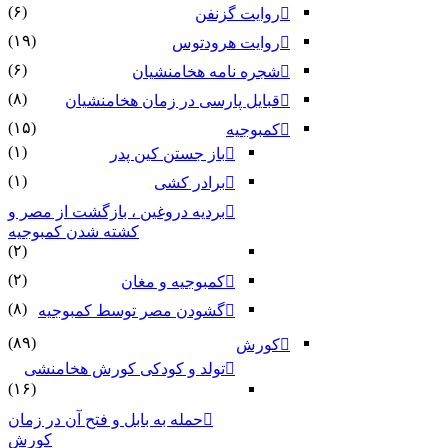
(۶)
روایت گزنفن
(۱۹)
روایت هرودتوس
(۶)
شجره نامه هخامنشیان
(۸)
قبایل پارسی در زمان هخامنشیان
(۱۵)
کمبوجیه
(۱)
باز جستن کین پدر
(۱)
برادر کشی
بردیه دروغین ، بازگشت از مصر و
کشته شدن کمبوجیه
(۲)
(۲)
کمبوجیه و مغان
(۸)
گشودن مصر توسط کمبوجیه
(۸۹)
کورش
تولد و کودکی کورش هخامنشی
(۱۶)
حمله به بابل و فتح آن در زمان
کورش