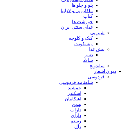
پلو و چلو ها
ماکارونی و لازانیا
کباب
خورشت ها
غذای سنتی ایران
شیرینی
کیک و کلوچه
.بیسکویت
پیش غذا
دسر
سالاد
ساندویچ
دیوان اشعار
فردوسی
شاهنامه فردوسی
جمشید
اسکندر
اشکانیان
بهمن
داراب
دارای
رستم
زال