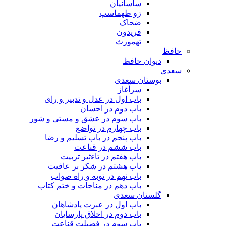
ساسانیان
زو طهماسپ‏
ضحاک
فریدون
تهمورث
حافظ
دیوان حافظ
سعدی
بوستان سعدی
سرآغاز
باب اول در عدل و تدبیر و رای
باب دوم در احسان
باب سوم در عشق و مستی و شور
باب چهارم در تواضع
باب پنجم در باب تسلیم و رضا
باب ششم در قناعت
باب هفتم در تاءثیر تربیت
باب هشتم در شکر بر عافیت
باب نهم در توبه و راه صواب
باب دهم در مناجات و ختم کتاب
گلستان سعدی
باب اول در عبرت پادشاهان
باب دوم در اخلاق پارسایان
باب سوم در فضیلت قناعت