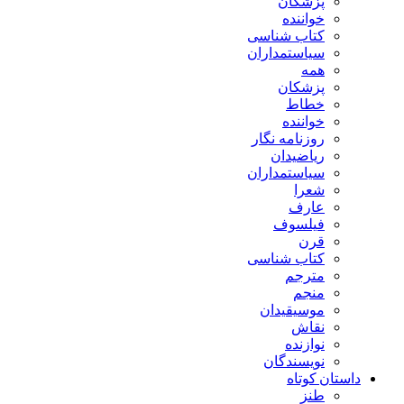
پزشکان
خواننده
کتاب شناسی
سیاستمداران
همه
پزشکان
خطاط
خواننده
روزنامه نگار
ریاضیدان
سیاستمداران
شعرا
عارف
فیلسوف
قرن
کتاب شناسی
مترجم
منجم
موسیقیدان
نقاش
نوازنده
نویسندگان
داستان کوتاه
طنز