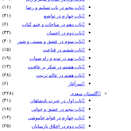
(۱۶)
باب پنجم در باب تسلیم و رضا
(۳۱)
باب چهارم در تواضع
(۶)
باب دهم در مناجات و ختم کتاب
(۳۳)
باب دوم در احسان
(۳۰)
باب سوم در عشق و مستی و شور
(۱۵)
باب ششم در قناعت
(۱۹)
باب نهم در توبه و راه صواب
(۱۳)
باب هشتم در شکر بر عافیت
(۲۸)
باب هفتم در عالم تربیت
(۶)
سرآغاز
(۲۲۸)
گلستان سعدی
(۴۱)
باب اول در عبرت پادشاهان
(۱۸)
باب پنجم در عشق و جوانى
(۱۳)
باب چهارم در فواید خاموشى
(۲۵)
باب دوم در اخلاق پارسایان