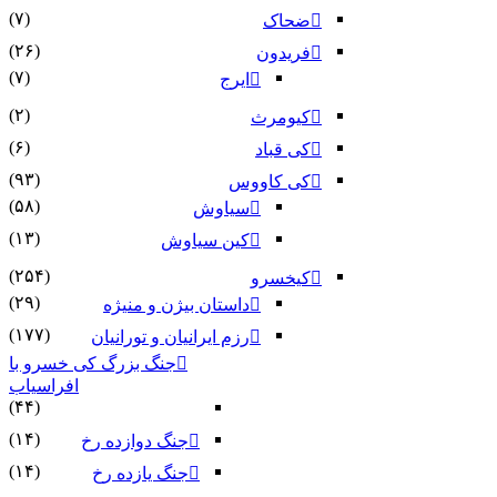
(۷)
ضحاک
(۲۶)
فریدون
(۷)
ایرج
(۲)
کیومرث
(۶)
کی قباد
(۹۳)
کی کاووس
(۵۸)
سیاوش
(۱۳)
کین سیاوش
(۲۵۴)
کیخسرو
(۲۹)
داستان بیژن و منیژه
(۱۷۷)
رزم ایرانیان و تورانیان
جنگ بزرگ کی خسرو با
افراسیاب
(۴۴)
(۱۴)
جنگ دوازده رخ
(۱۴)
جنگ یازده رخ