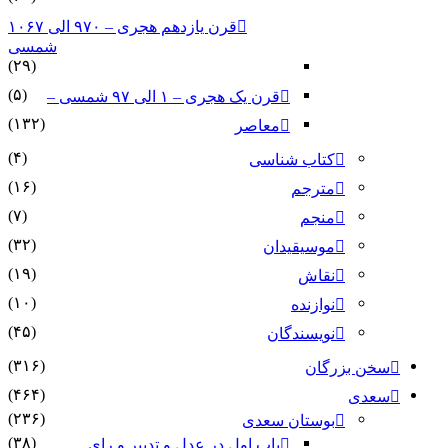
قرن یازدهم هجری – ۹۷۰ الی ۱۰۶۷
شمسی
(۲۹)
(۵)
قرن یک هجری – ۱ الی ۹۷ شمسی –
(۱۳۲)
معاصر
(۴)
کتاب شناسی
(۱۶)
مترجم
(۷)
منجم
(۳۲)
موسیقیدان
(۱۹)
نقاش
(۱۰)
نوازنده
(۴۵)
نویسندگان
(۳۱۶)
سخن بزرگان
(۴۶۴)
سعدی
(۲۳۶)
بوستان سعدی
(۳۸)
باب اول در عدل و تدبیر و رای