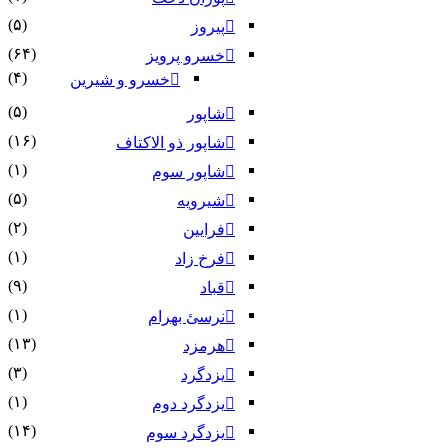
(۵)
پیروز
(۶۴)
خسرو پرویز
(۴)
خسرو و شیرین
(۵)
شاپور
(۱۶)
شاپور ذو الاکتاف
(۱)
شاپور سوم‏
(۵)
شیرویه
(۲)
فرایین
(۱)
فرخ زاد
(۹)
قباد
(۱)
نرسئ بهرام‏
(۱۳)
هرمزد
(۳)
یزدگرد
(۱)
یزدگرد دوم
(۱۴)
یزدگرد سوم