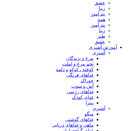
عشق
زیبا
پند آموز
همه
پند آموز
زیبا
طنز
عشق
آموزش آشپزی
آشپزی
مرغ و پرندگان
تخم مرغ و املت
کوفته ، کوکو و دلمه
غذاهای فرنگی
خوراک
آش و سوپ
غذاهای رژیمی
غذای کودک
پیتزا
آشپزی
میگو
غذاهای گوشتی
ماهی و غذاهای دریایی
غذای گیاهخواران