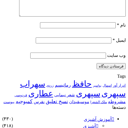
نام
*
ایمیل
*
وب‌ سایت
Tags
حافظ
سهراب
رماتیسم
ادرار آور
اسهال
زردی
بواسیر
سپهری
سپهری
عطاری
شعر نیمایی
فردوسی
نسخ تعلیق
کمبوجیه
مشروطه
موسیقیدان
نقرس
یبوست
ملک الشعرا
دسته‌ها
(۴۳۰)
آموزش آشپزی
(۴۱۸)
آشپزی