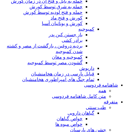
حمله به بابل و فتح آن در زمان کورش
حمله به شرق توسط کورش
حمله و فتح لودیه توسط کورش
کورش و فتح ماد
کورش و یونانیان آسیا
کمبوجیه
باز جستن کین پدر
برادر کشی
بردیه دروغین ، بازگشت از مصر و کشته
شدن کمبوجیه
کمبوجیه و مغان
گشودن مصر توسط کمبوجیه
داریوش
قبایل پارسی در زمان هخامنشیان
تمام جنگ های امپراطوری هخامنشیان
شاهنامه فردوسی
همه
متن کامل شاهنامه فردوسی
متفرقه
طب سنتی
گیاهان دارویی
خواص گیاهان
خواص میوه ها
جشن های پارسیان