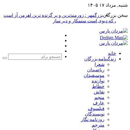
شنبه, مرداد ۱۷ ۱۴۰۵
سخن بزرگان
بزرگمهر : زورمندترین و پر گزنده ترین اهرمن آز است
، که دیوی است ستمکار و دیر ساز
فیس
X
بوک
یوتیوب
اینستاگرام
خانه
زندگینامه بزرگان
جست
شعرا
برا
ریاضیدان
موسیقیدان
نوازنده
خطاط
نقاش
منجم
عارف
فیلسوف
نویسندگان
روزنامه نگار
مترجم