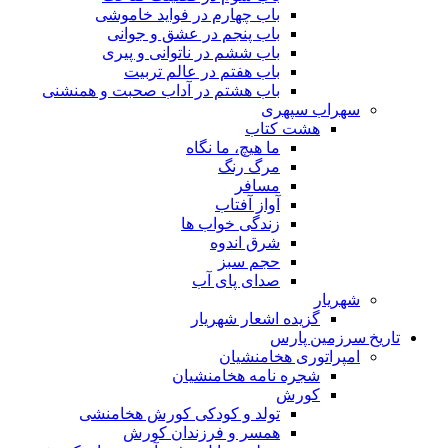
باب چهارم در فواید خاموشى
باب پنجم در عشق و جوانى
باب ششم در ناتوانى و پیرى
باب هفتم در عالم تربیت
باب هشتم در آداب صحبت و همنشنى
سهراب سپهری
هشت کتاب
ما هیچ، ما نگاه
مرگ رنگ
مسافر
آواز آفتاب
زندگی خواب ها
شرق اندوه
حجم سبز
صدای پای آب
شهریار
گزیده اشعار شهریار
تاریخ سرزمین پارس
امپراتوری هخامنشیان
شجره نامه هخامنشیان
کورش
تولد و کودکی کورش هخامنشی
همسر و فرزندان کورش