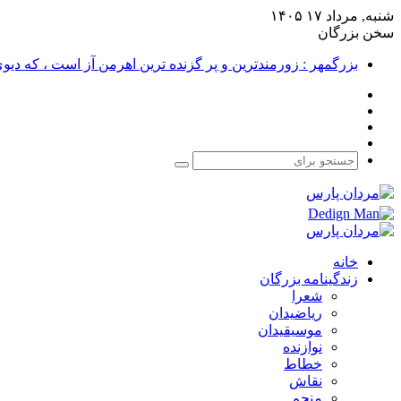
شنبه, مرداد ۱۷ ۱۴۰۵
سخن بزرگان
بزرگمهر : زورمندترین و پر گزنده ترین اهرمن آز است ، که دی
فیس
X
بوک
یوتیوب
اینستاگرام
جستجو
برای
خانه
زندگینامه بزرگان
شعرا
ریاضیدان
موسیقیدان
نوازنده
خطاط
نقاش
منجم