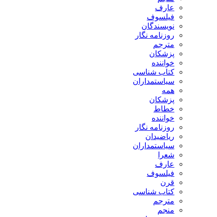
عارف
فیلسوف
نویسندگان
روزنامه نگار
مترجم
پزشکان
خواننده
کتاب شناسی
سیاستمداران
همه
پزشکان
خطاط
خواننده
روزنامه نگار
ریاضیدان
سیاستمداران
شعرا
عارف
فیلسوف
قرن
کتاب شناسی
مترجم
منجم