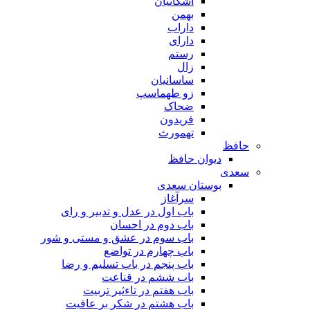
اشکانیان
بهمن
داراب
دارای
رستم
زال
ساسانیان
زو طهماسپ‏
ضحاک
فریدون
تهمورث
حافظ
دیوان حافظ
سعدی
بوستان سعدی
سرآغاز
باب اول در عدل و تدبیر و رای
باب دوم در احسان
باب سوم در عشق و مستی و شور
باب چهارم در تواضع
باب پنجم در باب تسلیم و رضا
باب ششم در قناعت
باب هفتم در تاءثیر تربیت
باب هشتم در شکر بر عافیت