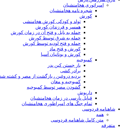
امپراتوری هخامنشیان
شجره نامه هخامنشیان
کورش
تولد و کودکی کورش هخامنشی
همسر و فرزندان کورش
حمله به بابل و فتح آن در زمان کورش
حمله به شرق توسط کورش
حمله و فتح لودیه توسط کورش
کورش و فتح ماد
کورش و یونانیان آسیا
کمبوجیه
باز جستن کین پدر
برادر کشی
بردیه دروغین ، بازگشت از مصر و کشته شد
کمبوجیه و مغان
گشودن مصر توسط کمبوجیه
داریوش
قبایل پارسی در زمان هخامنشیان
تمام جنگ های امپراطوری هخامنشیان
شاهنامه فردوسی
همه
متن کامل شاهنامه فردوسی
متفرقه