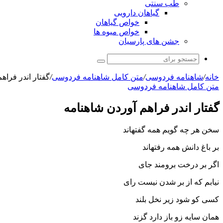
طب سنتی
گیاهان دارویی
خواص گیاهان
خواص میوه ها
جشن های پارسیان
جستجو
برای
خانه
/
شاهنامه فردوسی
/
متن کامل شاهنامه فردوسی
/
گفتار اندر فراهم
متن کامل شاهنامه فردوسی
گفتار اندر فراهم آوردن شاه‏نامه‏
سخن هر چه گویم همه گفته‏اند
بر باغ دانش همه رفته‏اند
اگر بر درخت برومند جاى
نیابم که از بر شدن نیست راى‏
کسى کو شود زیر نخل بلند
همان سایه زو باز دارد گزند