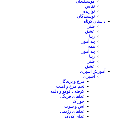
موسیقیدان
نقاش
نوازنده
نویسندگان
داستان کوتاه
طنز
عشق
زیبا
پند آموز
همه
پند آموز
زیبا
طنز
عشق
آموزش آشپزی
آشپزی
مرغ و پرندگان
تخم مرغ و املت
کوفته ، کوکو و دلمه
غذاهای فرنگی
خوراک
آش و سوپ
غذاهای رژیمی
غذای کودک