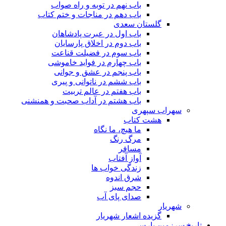
باب نهم در توبه و راه صواب
باب دهم در مناجات و ختم کتاب
گلستان سعدی
باب اول در عبرت پادشاهان
باب دوم در اخلاق پارسایان
باب سوم در فضیلت قناعت
باب چهارم در فواید خاموشى
باب پنجم در عشق و جوانى
باب ششم در ناتوانى و پیرى
باب هفتم در عالم تربیت
باب هشتم در آداب صحبت و همنشنى
سهراب سپهری
هشت کتاب
ما هیچ، ما نگاه
مرگ رنگ
مسافر
آواز آفتاب
زندگی خواب ها
شرق اندوه
حجم سبز
صدای پای آب
شهریار
گزیده اشعار شهریار
تاریخ سرزمین پارس