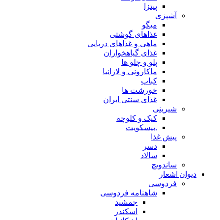
پیتزا
آشپزی
میگو
غذاهای گوشتی
ماهی و غذاهای دریایی
غذای گیاهخواران
پلو و چلو ها
ماکارونی و لازانیا
کباب
خورشت ها
غذای سنتی ایران
شیرینی
کیک و کلوچه
.بیسکویت
پیش غذا
دسر
سالاد
ساندویچ
دیوان اشعار
فردوسی
شاهنامه فردوسی
جمشید
اسکندر