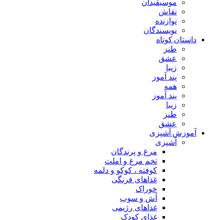
موسیقیدان
نقاش
نوازنده
نویسندگان
داستان کوتاه
طنز
عشق
زیبا
پند آموز
همه
پند آموز
زیبا
طنز
عشق
آموزش آشپزی
آشپزی
مرغ و پرندگان
تخم مرغ و املت
کوفته ، کوکو و دلمه
غذاهای فرنگی
خوراک
آش و سوپ
غذاهای رژیمی
غذای کودک