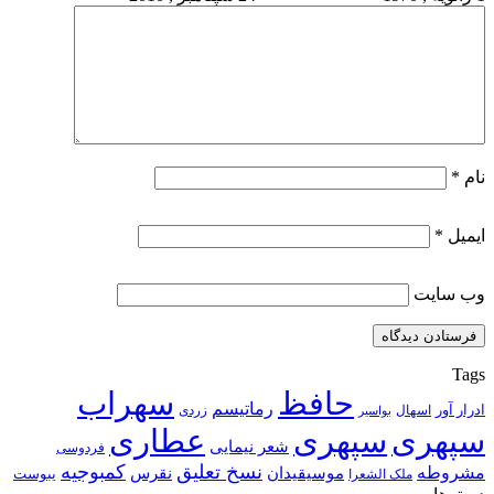
نام
*
ایمیل
*
وب‌ سایت
Tags
حافظ
سهراب
رماتیسم
ادرار آور
اسهال
زردی
بواسیر
سپهری
سپهری
عطاری
شعر نیمایی
فردوسی
نسخ تعلیق
کمبوجیه
مشروطه
موسیقیدان
نقرس
یبوست
ملک الشعرا