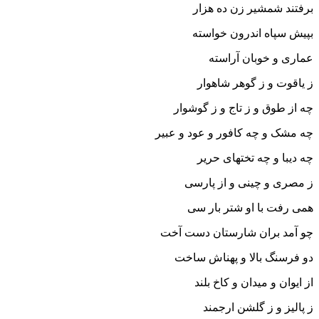
برفتند شمشیر زن ده هزار
بپیش سپاه اندرون خواسته
عمارى و خوبان آراسته‏
ز یاقوت و ز گوهر شاهوار
چه از طوق و ز تاج و ز گوشوار
چه مشک و چه کافور و عود و عبیر
چه دیبا و چه تختهاى حریر
ز مصرى و چینى و از پارسى
همى رفت با او شتر بار سى‏
چو آمد بران شارستان دست آخت
دو فرسنگ بالا و پهناش ساخت‏
از ایوان و میدان و کاخ بلند
ز پالیز و ز گلشن ارجمند