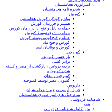
امپراتوری هخامنشیان
شجره نامه هخامنشیان
کورش
تولد و کودکی کورش هخامنشی
همسر و فرزندان کورش
حمله به بابل و فتح آن در زمان کورش
حمله به شرق توسط کورش
حمله و فتح لودیه توسط کورش
کورش و فتح ماد
کورش و یونانیان آسیا
کمبوجیه
باز جستن کین پدر
برادر کشی
بردیه دروغین ، بازگشت از مصر و کشته
شدن کمبوجیه
کمبوجیه و مغان
گشودن مصر توسط کمبوجیه
داریوش
قبایل پارسی در زمان هخامنشیان
تمام جنگ های امپراطوری هخامنشیان
شاهنامه فردوسی
همه
متن کامل شاهنامه فردوسی