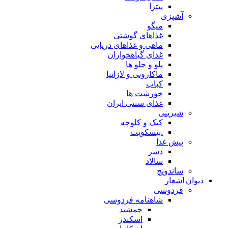
پیتزا
آشپزی
میگو
غذاهای گوشتی
ماهی و غذاهای دریایی
غذای گیاهخواران
پلو و چلو ها
ماکارونی و لازانیا
کباب
خورشت ها
غذای سنتی ایران
شیرینی
کیک و کلوچه
.بیسکویت
پیش غذا
دسر
سالاد
ساندویچ
دیوان اشعار
فردوسی
شاهنامه فردوسی
جمشید
اسکندر