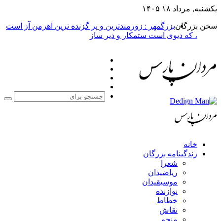
یکشنبه, مرداد ۱۸ ۱۴۰۵
سخن بزرگان
بزرگمهر : زورمندترین و پر گزنده ترین اهرمن آز است
، که دیوی است ستمکار و دیر ساز
فیس
X
بوک
یوتیوب
اینستاگرام
جست
برا
خانه
زندگینامه بزرگان
شعرا
ریاضیدان
موسیقیدان
نوازنده
خطاط
نقاش
منجم