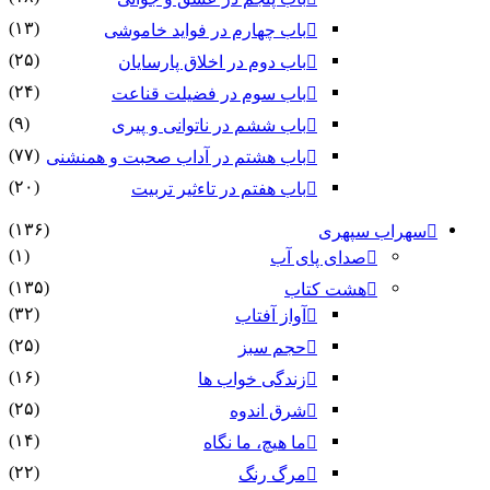
(۱۳)
باب چهارم در فواید خاموشى
(۲۵)
باب دوم در اخلاق پارسایان
(۲۴)
باب سوم در فضیلت قناعت
(۹)
باب ششم در ناتوانى و پیرى
(۷۷)
باب هشتم در آداب صحبت و همنشنى
(۲۰)
باب هفتم در تاءثیر تربیت
(۱۳۶)
سهراب سپهری
(۱)
صدای پای آب
(۱۳۵)
هشت کتاب
(۳۲)
آواز آفتاب
(۲۵)
حجم سبز
(۱۶)
زندگی خواب ها
(۲۵)
شرق اندوه
(۱۴)
ما هیچ، ما نگاه
(۲۲)
مرگ رنگ