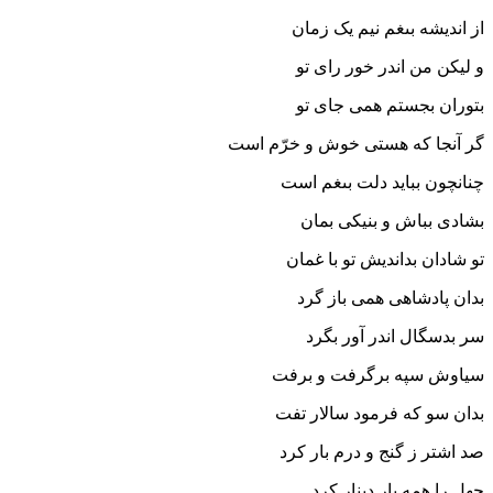
از اندیشه بى‏غم نیم یک زمان‏
و لیکن من اندر خور راى تو
بتوران بجستم همى جاى تو
گر آنجا که هستى خوش و خرّم است
چنانچون بباید دلت بى‏غم است‏
بشادى بباش و بنیکى بمان
تو شادان بداندیش تو با غمان‏
بدان پادشاهى همى باز گرد
سر بدسگال اندر آور بگرد
سیاوش سپه برگرفت و برفت
بدان سو که فرمود سالار تفت‏
صد اشتر ز گنج و درم بار کرد
چهل را همه بار دینار کرد