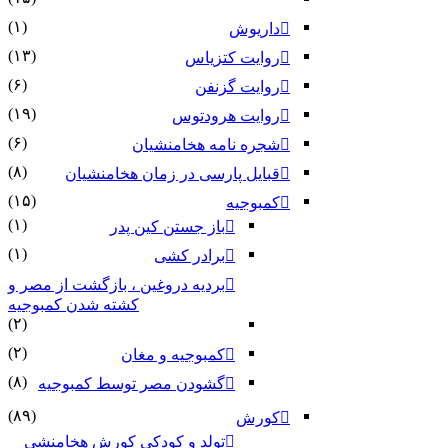
(۱)
داریوش
(۱۳)
روایت کتزیاس
(۶)
روایت گزنفن
(۱۹)
روایت هرودتوس
(۶)
شجره نامه هخامنشیان
(۸)
قبایل پارسی در زمان هخامنشیان
(۱۵)
کمبوجیه
(۱)
باز جستن کین پدر
(۱)
برادر کشی
بردیه دروغین ، بازگشت از مصر و
کشته شدن کمبوجیه
(۲)
(۲)
کمبوجیه و مغان
(۸)
گشودن مصر توسط کمبوجیه
(۸۹)
کورش
تولد و کودکی کورش هخامنشی