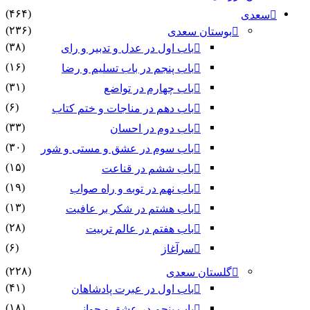
(۴۶۴)
سعدی
(۲۳۶)
بوستان سعدی
(۳۸)
باب اول در عدل و تدبیر و رای
(۱۶)
باب پنجم در باب تسلیم و رضا
(۳۱)
باب چهارم در تواضع
(۶)
باب دهم در مناجات و ختم کتاب
(۳۳)
باب دوم در احسان
(۳۰)
باب سوم در عشق و مستی و شور
(۱۵)
باب ششم در قناعت
(۱۹)
باب نهم در توبه و راه صواب
(۱۳)
باب هشتم در شکر بر عافیت
(۲۸)
باب هفتم در عالم تربیت
(۶)
سرآغاز
(۲۲۸)
گلستان سعدی
(۴۱)
باب اول در عبرت پادشاهان
(۱۸)
باب پنجم در عشق و جوانى