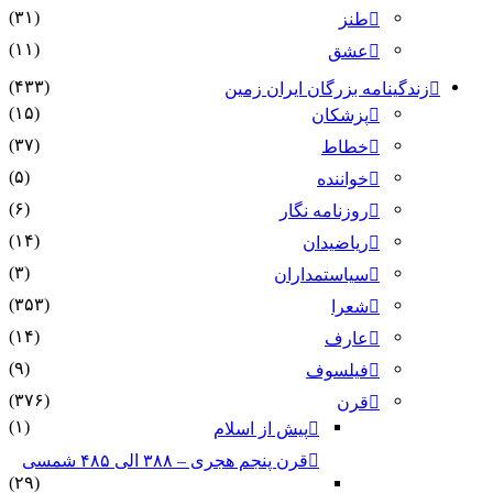
(۳۱)
طنز
(۱۱)
عشق
(۴۳۳)
زندگینامه بزرگان ایران زمین
(۱۵)
پزشکان
(۳۷)
خطاط
(۵)
خواننده
(۶)
روزنامه نگار
(۱۴)
ریاضیدان
(۳)
سیاستمداران
(۳۵۳)
شعرا
(۱۴)
عارف
(۹)
فیلسوف
(۳۷۶)
قرن
(۱)
پیش از اسلام
قرن پنجم هجری – ۳۸۸ الی ۴۸۵ شمسی
(۲۹)