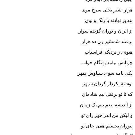
هزار اشتر بختى سرخ موى
بنه بر نهادند با رنگ و بوى‏
از ایران و توران گزیده سوار
برفتند شمشیر زن ده هزار
هیونى ز نزدیک افراسیاب
چو آتش بیامد بهنگام خواب‏
یکى نامه سوى سیاوش بمهر
نوشته بکردار گردان سپهر
که تا تو برفتى نیم شادمان
از اندیشه بى‏غم نیم یک زمان‏
و لیکن من اندر خور راى تو
بتوران بجستم همى جاى تو