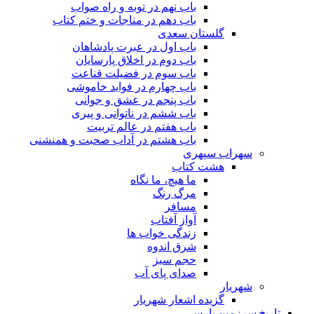
باب نهم در توبه و راه صواب
باب دهم در مناجات و ختم کتاب
گلستان سعدی
باب اول در عبرت پادشاهان
باب دوم در اخلاق پارسایان
باب سوم در فضیلت قناعت
باب چهارم در فواید خاموشى
باب پنجم در عشق و جوانى
باب ششم در ناتوانى و پیرى
باب هفتم در عالم تربیت
باب هشتم در آداب صحبت و همنشنى
سهراب سپهری
هشت کتاب
ما هیچ، ما نگاه
مرگ رنگ
مسافر
آواز آفتاب
زندگی خواب ها
شرق اندوه
حجم سبز
صدای پای آب
شهریار
گزیده اشعار شهریار
تاریخ سرزمین پارس