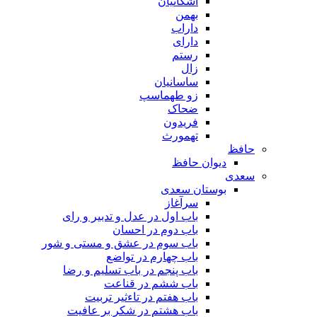
اشکانیان
بهمن
داراب
دارای
رستم
زال
ساسانیان
زو طهماسپ‏
ضحاک
فریدون
تهمورث
حافظ
دیوان حافظ
سعدی
بوستان سعدی
سرآغاز
باب اول در عدل و تدبیر و رای
باب دوم در احسان
باب سوم در عشق و مستی و شور
باب چهارم در تواضع
باب پنجم در باب تسلیم و رضا
باب ششم در قناعت
باب هفتم در تاءثیر تربیت
باب هشتم در شکر بر عافیت