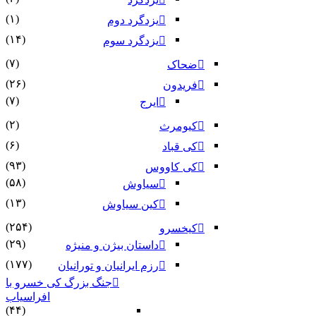
(۱)
یزدگرد دوم
(۱۴)
یزدگرد سوم
(۷)
ضحاک
(۲۶)
فریدون
(۷)
ایرج
(۲)
کیومرث
(۶)
کی قباد
(۹۳)
کی کاووس
(۵۸)
سیاوش
(۱۳)
کین سیاوش
(۲۵۴)
کیخسرو
(۲۹)
داستان بیژن و منیژه
(۱۷۷)
رزم ایرانیان و تورانیان
جنگ بزرگ کی خسرو با
افراسیاب
(۴۴)