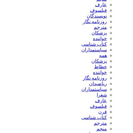
عارف
فیلسوف
نویسندگان
روزنامه نگار
مترجم
پزشکان
خواننده
کتاب شناسی
سیاستمداران
همه
پزشکان
خطاط
خواننده
روزنامه نگار
ریاضیدان
سیاستمداران
شعرا
عارف
فیلسوف
قرن
کتاب شناسی
مترجم
منجم