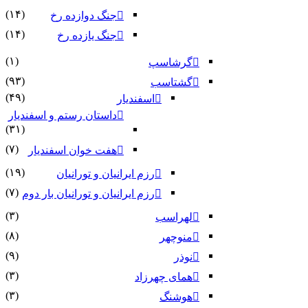
(۱۴)
جنگ دوازده رخ
(۱۴)
جنگ یازده رخ
(۱)
گرشاسپ
(۹۳)
گشتاسب
(۴۹)
اسفندیار
داستان رستم و اسفندیار
(۳۱)
(۷)
هفت خوان اسفندیار
(۱۹)
رزم ایرانیان و تورانیان
(۷)
رزم ایرانیان و تورانیان بار دوم
(۳)
لهراسب
(۸)
منوچهر
(۹)
نوذر
(۳)
هماى چهرزاد
(۳)
هوشنگ