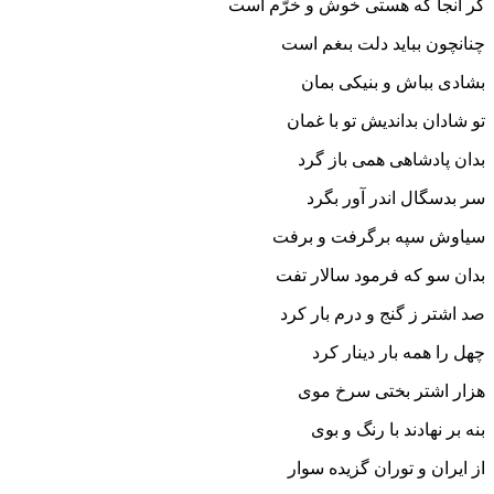
گر آنجا که هستى خوش و خرّم است
چنانچون بباید دلت بى‏غم است‏
بشادى بباش و بنیکى بمان
تو شادان بداندیش تو با غمان‏
بدان پادشاهى همى باز گرد
سر بدسگال اندر آور بگرد
سیاوش سپه برگرفت و برفت
بدان سو که فرمود سالار تفت‏
صد اشتر ز گنج و درم بار کرد
چهل را همه بار دینار کرد
هزار اشتر بختى سرخ موى
بنه بر نهادند با رنگ و بوى‏
از ایران و توران گزیده سوار