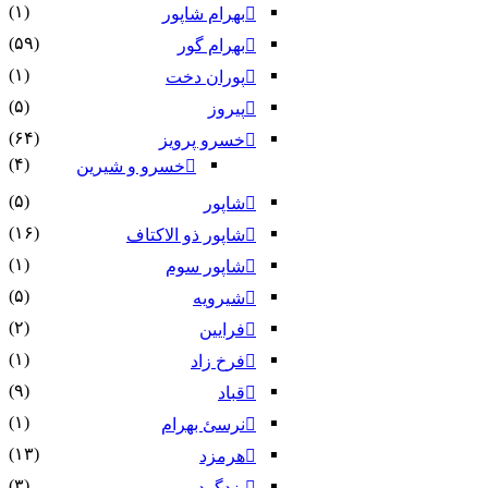
(۱)
بهرام شاپور
(۵۹)
بهرام گور
(۱)
پوران دخت
(۵)
پیروز
(۶۴)
خسرو پرویز
(۴)
خسرو و شیرین
(۵)
شاپور
(۱۶)
شاپور ذو الاکتاف
(۱)
شاپور سوم‏
(۵)
شیرویه
(۲)
فرایین
(۱)
فرخ زاد
(۹)
قباد
(۱)
نرسئ بهرام‏
(۱۳)
هرمزد
(۳)
یزدگرد