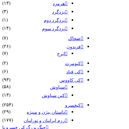
(۱۳)
هرمزد
(۳)
یزدگرد
(۱)
یزدگرد دوم
(۱۴)
یزدگرد سوم
(۷)
ضحاک
(۲۶)
فریدون
(۷)
ایرج
(۲)
کیومرث
(۶)
کی قباد
(۹۳)
کی کاووس
(۵۸)
سیاوش
(۱۳)
کین سیاوش
(۲۵۴)
کیخسرو
(۲۹)
داستان بیژن و منیژه
(۱۷۷)
رزم ایرانیان و تورانیان
جنگ بزرگ کی خسرو با