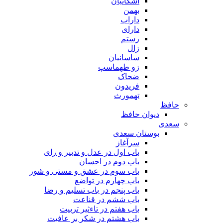
اشکانیان
بهمن
داراب
دارای
رستم
زال
ساسانیان
زو طهماسپ‏
ضحاک
فریدون
تهمورث
حافظ
دیوان حافظ
سعدی
بوستان سعدی
سرآغاز
باب اول در عدل و تدبیر و رای
باب دوم در احسان
باب سوم در عشق و مستی و شور
باب چهارم در تواضع
باب پنجم در باب تسلیم و رضا
باب ششم در قناعت
باب هفتم در تاءثیر تربیت
باب هشتم در شکر بر عافیت