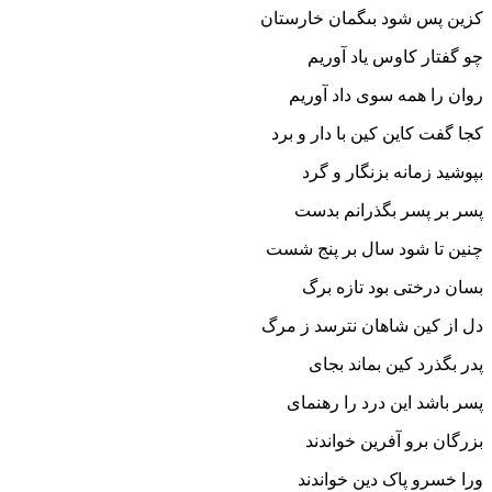
کزین پس شود بى‏گمان خارستان‏
چو گفتار کاوس یاد آوریم
روان را همه سوى داد آوریم‏
کجا گفت کاین کین با دار و برد
بپوشید زمانه بزنگار و گرد
پسر بر پسر بگذرانم بدست
چنین تا شود سال بر پنج شست‏
بسان درختى بود تازه برگ
دل از کین شاهان نترسد ز مرگ‏
پدر بگذرد کین بماند بجاى
پسر باشد این درد را رهنماى‏
بزرگان برو آفرین خواندند
ورا خسرو پاک دین خواندند