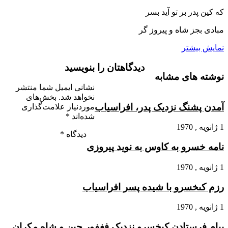
که کین پدر بر تو آید بسر
مبادى بجز شاه و پیروز گر
نمایش بیشتر
دیدگاهتان را بنویسید
نوشته های مشابه
نشانی ایمیل شما منتشر
نخواهد شد.
بخش‌های
آمدن پشنگ نزدیک پدر، افراسیاب
موردنیاز علامت‌گذاری
شده‌اند
*
1 ژانویه , 1970
دیدگاه
*
نامه خسرو به کاوس به نوید پیروزى
1 ژانویه , 1970
رزم کى‏خسرو با شیده پسر افراسیاب
1 ژانویه , 1970
پیام فرستادن کى‏خسرو نزدیک فغفور چین و شاه مکران