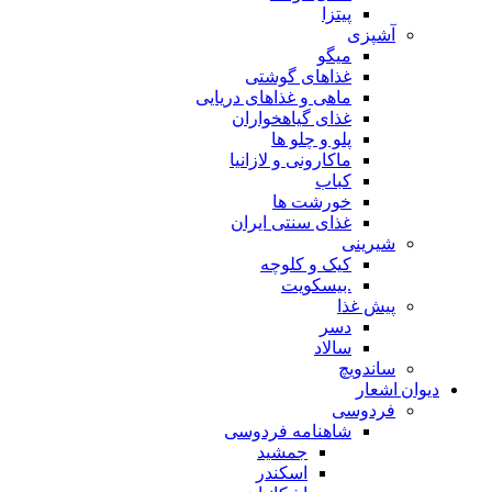
پیتزا
آشپزی
میگو
غذاهای گوشتی
ماهی و غذاهای دریایی
غذای گیاهخواران
پلو و چلو ها
ماکارونی و لازانیا
کباب
خورشت ها
غذای سنتی ایران
شیرینی
کیک و کلوچه
.بیسکویت
پیش غذا
دسر
سالاد
ساندویچ
دیوان اشعار
فردوسی
شاهنامه فردوسی
جمشید
اسکندر