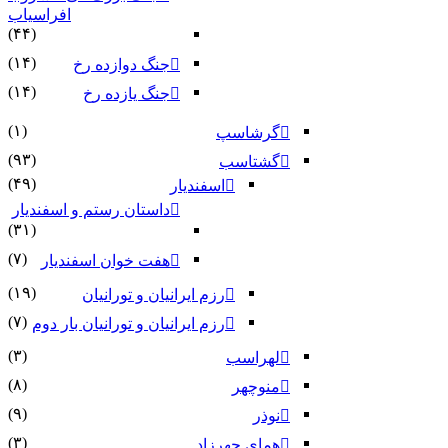
افراسیاب
(۴۴)
(۱۴)
جنگ دوازده رخ
(۱۴)
جنگ یازده رخ
(۱)
گرشاسپ
(۹۳)
گشتاسب
(۴۹)
اسفندیار
داستان رستم و اسفندیار
(۳۱)
(۷)
هفت خوان اسفندیار
(۱۹)
رزم ایرانیان و تورانیان
(۷)
رزم ایرانیان و تورانیان بار دوم
(۳)
لهراسب
(۸)
منوچهر
(۹)
نوذر
(۳)
هماى چهرزاد