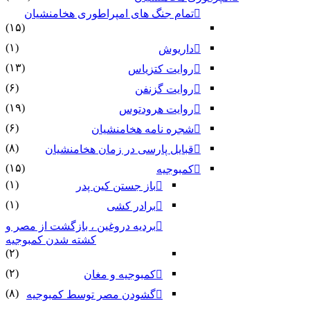
تمام جنگ های امپراطوری هخامنشیان
(۱۵)
(۱)
داریوش
(۱۳)
روایت کتزیاس
(۶)
روایت گزنفن
(۱۹)
روایت هرودتوس
(۶)
شجره نامه هخامنشیان
(۸)
قبایل پارسی در زمان هخامنشیان
(۱۵)
کمبوجیه
(۱)
باز جستن کین پدر
(۱)
برادر کشی
بردیه دروغین ، بازگشت از مصر و
کشته شدن کمبوجیه
(۲)
(۲)
کمبوجیه و مغان
(۸)
گشودن مصر توسط کمبوجیه