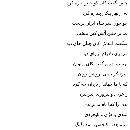
چنین گفت کان کو چنین باره کرد
نه از بهر پیکار پتیاره کرد
چو خون سر شاه ایران بریخت
بما بر چنین آتش کین ببیخت‏
شگفت آمدش کان چنان جاى دید
سپهرى دلارام بر پاى دید
برستم چنین گفت کاى پهلوان
سزد گر ببینى بروشن روان‏
که با ما جهاندار یزدان چه کرد
ز خوبى و پیروزى اندر نبرد
بدى را کجا نام بد بر بدى
بتندى و کژّى و نابخردى‏
سیم هفته کى‏خسرو آمد بگنگ