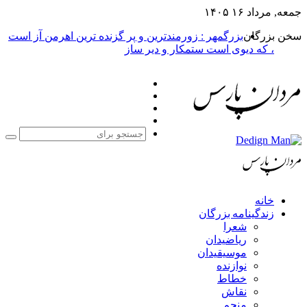
جمعه, مرداد ۱۶ ۱۴۰۵
سخن بزرگان
بزرگمهر : زورمندترین و پر گزنده ترین اهرمن آز است
، که دیوی است ستمکار و دیر ساز
فیس
X
بوک
یوتیوب
اینستاگرام
جست
برا
خانه
زندگینامه بزرگان
شعرا
ریاضیدان
موسیقیدان
نوازنده
خطاط
نقاش
منجم