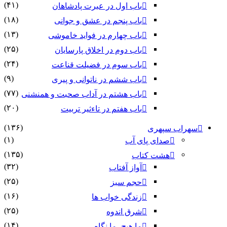
(۴۱)
باب اول در عبرت پادشاهان
(۱۸)
باب پنجم در عشق و جوانى
(۱۳)
باب چهارم در فواید خاموشى
(۲۵)
باب دوم در اخلاق پارسایان
(۲۴)
باب سوم در فضیلت قناعت
(۹)
باب ششم در ناتوانى و پیرى
(۷۷)
باب هشتم در آداب صحبت و همنشنى
(۲۰)
باب هفتم در تاءثیر تربیت
(۱۳۶)
سهراب سپهری
(۱)
صدای پای آب
(۱۳۵)
هشت کتاب
(۳۲)
آواز آفتاب
(۲۵)
حجم سبز
(۱۶)
زندگی خواب ها
(۲۵)
شرق اندوه
(۱۴)
ما هیچ، ما نگاه