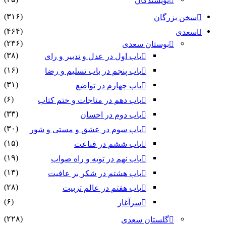
نویسندگان
(۳۱۶)
سخن بزرگان
(۴۶۴)
سعدی
(۲۳۶)
بوستان سعدی
(۳۸)
باب اول در عدل و تدبیر و رای
(۱۶)
باب پنجم در باب تسلیم و رضا
(۳۱)
باب چهارم در تواضع
(۶)
باب دهم در مناجات و ختم کتاب
(۳۳)
باب دوم در احسان
(۳۰)
باب سوم در عشق و مستی و شور
(۱۵)
باب ششم در قناعت
(۱۹)
باب نهم در توبه و راه صواب
(۱۳)
باب هشتم در شکر بر عافیت
(۲۸)
باب هفتم در عالم تربیت
(۶)
سرآغاز
(۲۲۸)
گلستان سعدی