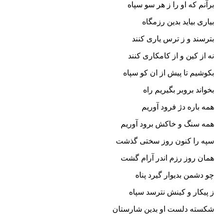
برآنم که او را ز هر سو سپاه
بیارى بیاید بدین رزمگاه‏
بترسند و ز ترس یارى کنند
نه از کین و از کامکارى کنند
بکوشیم تا پیش از ان کو سپاه
بخواند بروبر بگیریم راه‏
همه باره دژ فرود آوریم
همه سنگ و خاکش برود آوریم‏
سپه را کنون روز سختى گذشت
همان روز رزم اندر آرام گشت‏
چو دشمن بدیوار گیرد پناه
ز پیکار و کینش نترسد سپاه‏
شکسته دلست او بدین شارستان