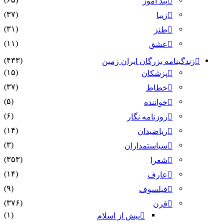
پند آموز
(۳۷)
زیبا
(۳۱)
طنز
(۱۱)
عشق
(۴۳۳)
زندگینامه بزرگان ایران زمین
(۱۵)
پزشکان
(۳۷)
خطاط
(۵)
خواننده
(۶)
روزنامه نگار
(۱۴)
ریاضیدان
(۳)
سیاستمداران
(۳۵۳)
شعرا
(۱۴)
عارف
(۹)
فیلسوف
(۳۷۶)
قرن
(۱)
پیش از اسلام