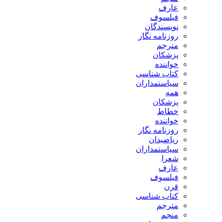
عارف
فیلسوف
نویسندگان
روزنامه نگار
مترجم
پزشکان
خواننده
کتاب شناسی
سیاستمداران
همه
پزشکان
خطاط
خواننده
روزنامه نگار
ریاضیدان
سیاستمداران
شعرا
عارف
فیلسوف
قرن
کتاب شناسی
مترجم
منجم