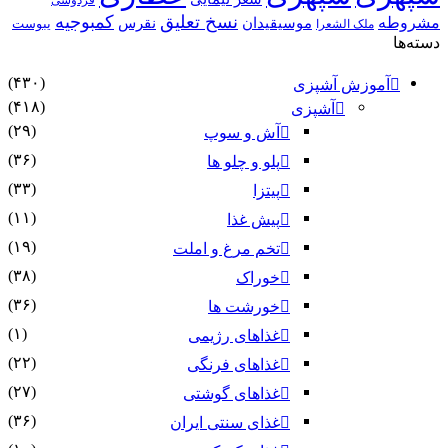
نسخ تعلیق
کمبوجیه
مشروطه
موسیقیدان
نقرس
یبوست
ملک الشعرا
دسته‌ها
(۴۳۰)
آموزش آشپزی
(۴۱۸)
آشپزی
(۲۹)
آش و سوپ
(۳۶)
پلو و چلو ها
(۳۳)
پیتزا
(۱۱)
پیش غذا
(۱۹)
تخم مرغ و املت
(۳۸)
خوراک
(۳۶)
خورشت ها
(۱)
غذاهای رژیمی
(۲۲)
غذاهای فرنگی
(۲۷)
غذاهای گوشتی
(۳۶)
غذای سنتی ایران