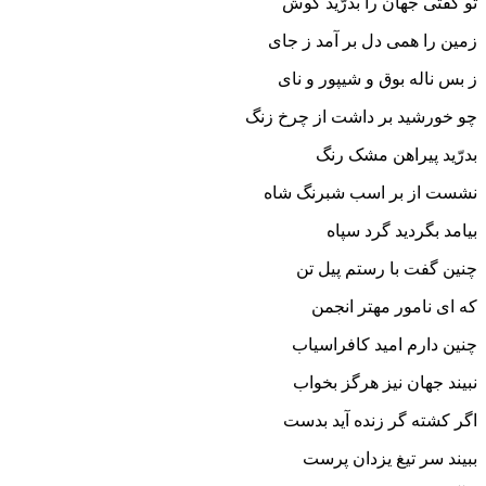
تو گفتى جهان را بدرّید گوش‏
زمین را همى دل بر آمد ز جاى
ز بس ناله بوق و شیپور و ناى‏
چو خورشید بر داشت از چرخ زنگ
بدرّید پیراهن مشک رنگ‏
نشست از بر اسب شبرنگ شاه
بیامد بگردید گرد سپاه‏
چنین گفت با رستم پیل تن
که اى نامور مهتر انجمن‏
چنین دارم امید کافراسیاب
نبیند جهان نیز هرگز بخواب‏
اگر کشته گر زنده آید بدست
ببیند سر تیغ یزدان پرست‏