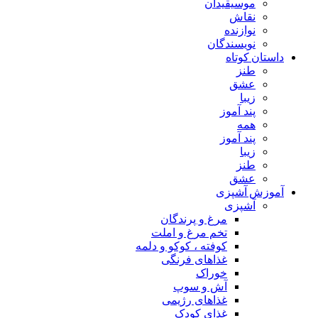
موسیقیدان
نقاش
نوازنده
نویسندگان
داستان کوتاه
طنز
عشق
زیبا
پند آموز
همه
پند آموز
زیبا
طنز
عشق
آموزش آشپزی
آشپزی
مرغ و پرندگان
تخم مرغ و املت
کوفته ، کوکو و دلمه
غذاهای فرنگی
خوراک
آش و سوپ
غذاهای رژیمی
غذای کودک