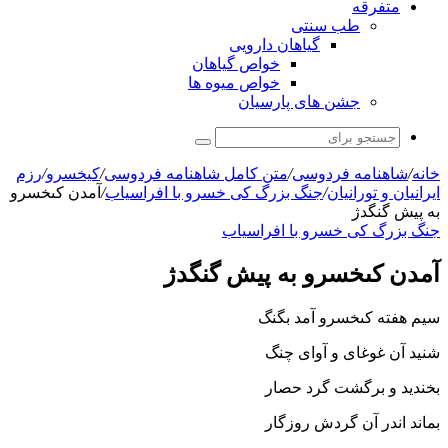
متفرقه
طب سنتی
گیاهان دارویی
خواص گیاهان
خواص میوه ها
جشن های پارسیان
جستجو
برای
خانه
/
شاهنامه فردوسی
/
متن کامل شاهنامه فردوسی
/
کیخسرو
/
رزم
ايرانيان و تورانيان
/
جنگ بزرگ کی خسرو با افراسیاب
/
آمدن کى‏خسرو
به پیش گنگ‏دژ
جنگ بزرگ کی خسرو با افراسیاب
آمدن کى‏خسرو به پیش گنگ‏دژ
سیم هفته کى‏خسرو آمد بگنگ
شنید آن غوغاى و آواى چنگ‏
بخندید و برگشت گرد حصار
بماند اندر آن گردش روزگار