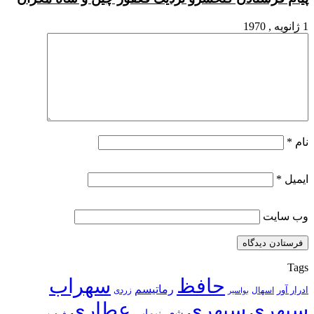
1 ژانویه , 1970
نام
*
ایمیل
*
وب‌ سایت
Tags
حافظ
سهراب
رماتیسم
ادرار آور
اسهال
زردی
بواسیر
سپهری
سپهری
عطاری
شعر نیمایی
فردوسی