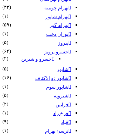
(۳۳)
بهرام چوبینه
(۱)
بهرام شاپور
(۵۹)
بهرام گور
(۱)
پوران دخت
(۵)
پیروز
(۶۴)
خسرو پرویز
(۴)
خسرو و شیرین
(۵)
شاپور
(۱۶)
شاپور ذو الاکتاف
(۱)
شاپور سوم‏
(۵)
شیرویه
(۲)
فرایین
(۱)
فرخ زاد
(۹)
قباد
(۱)
نرسئ بهرام‏