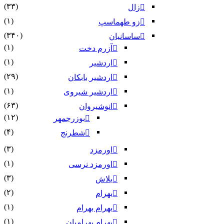
(۳۳)
زال
(۱)
زو طهماسپ‏
(۳۴۰)
ساسانیان
(۱)
آزرم دخت
(۱)
اردشیر
(۲۹)
اردشیر بابکان
(۱)
اردشیر شیروی
(۶۳)
انوشیروان
(۱۲)
بوزرجمهر
(۴)
شطرنج
(۳)
اورمزد
(۱)
اورمزد نرسى‏
(۳)
بلاش
(۲)
بهرام
(۱)
بهرام بهرام
(۱)
بهرام بهرامیان‏