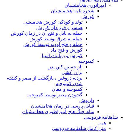
امپراتوری هخامنشیان
شجره نامه هخامنشیان
کورش
تولد و کودکی کورش هخامنشی
همسر و فرزندان کورش
حمله به بابل و فتح آن در زمان کورش
حمله به شرق توسط کورش
حمله و فتح لودیه توسط کورش
کورش و فتح ماد
کورش و یونانیان آسیا
کمبوجیه
باز جستن کین پدر
برادر کشی
بردیه دروغین ، بازگشت از مصر و کشته
شدن کمبوجیه
کمبوجیه و مغان
گشودن مصر توسط کمبوجیه
داریوش
قبایل پارسی در زمان هخامنشیان
تمام جنگ های امپراطوری هخامنشیان
شاهنامه فردوسی
همه
متن کامل شاهنامه فردوسی