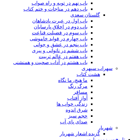
باب نهم در توبه و راه صواب
باب دهم در مناجات و ختم کتاب
گلستان سعدی
باب اول در عبرت پادشاهان
باب دوم در اخلاق پارسایان
باب سوم در فضیلت قناعت
باب چهارم در فواید خاموشى
باب پنجم در عشق و جوانى
باب ششم در ناتوانى و پیرى
باب هفتم در عالم تربیت
باب هشتم در آداب صحبت و همنشنى
سهراب سپهری
هشت کتاب
ما هیچ، ما نگاه
مرگ رنگ
مسافر
آواز آفتاب
زندگی خواب ها
شرق اندوه
حجم سبز
صدای پای آب
شهریار
گزیده اشعار شهریار
تاریخ سرزمین پارس