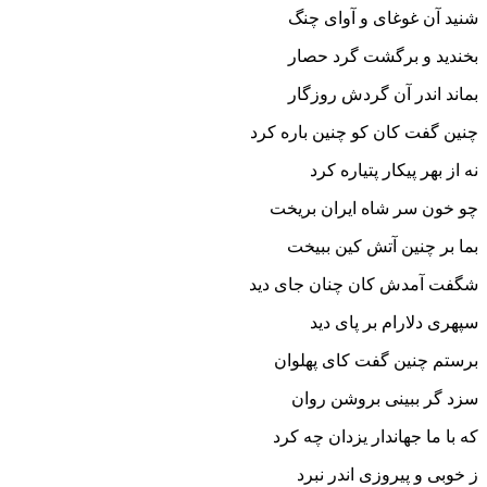
شنید آن غوغاى و آواى چنگ‏
بخندید و برگشت گرد حصار
بماند اندر آن گردش روزگار
چنین گفت کان کو چنین باره کرد
نه از بهر پیکار پتیاره کرد
چو خون سر شاه ایران بریخت
بما بر چنین آتش کین ببیخت‏
شگفت آمدش کان چنان جاى دید
سپهرى دلارام بر پاى دید
برستم چنین گفت کاى پهلوان
سزد گر ببینى بروشن روان‏
که با ما جهاندار یزدان چه کرد
ز خوبى و پیروزى اندر نبرد