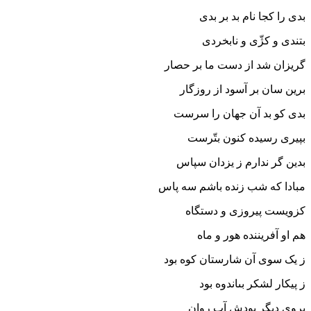
بدى را کجا نام بد بر بدى
بتندى و کژّى و نابخردى‏
گریزان شد از دست ما بر حصار
برین سان بر آسود از روزگار
بدى کو بد آن جهان را سرست
بپیرى رسیده کنون بتّرست
بدین گر ندارم ز یزدان سپاس
مبادا که شب زنده باشم سه پاس‏
کزویست پیروزى و دستگاه
هم او آفریننده هور و ماه‏
ز یک سوى آن شارستان کوه بود
ز پیکار لشکر بى‏اندوه بود
بروى دیگر بودش آب روان