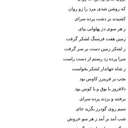
که روشن شدى مرد را زو روان‏
کشیدند بر دشت پرده سراى
ز هر سوى دژ پهلوانى بپاى‏
زمین هفت فرسنگ لشکر گرفت
ز لشکر زمین دست بر سر گرفت‏
سرا پرده زد رستم از دست راست
ز شاه جهاندار لشکر بخواست‏
بچپ بر فریبرز کاوس بود
دلافروز با بوق و با کوس بود
برفتند و بردند پرده سراى
سیم روى گودرز بگزید جاى‏
شب آمد بر آمد ز هر سو خروش