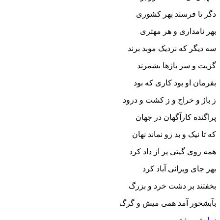
دگر تا فرستد بهر کشورى
بهر نامدارى و هر مهترى‏
سه دیگر که نزدیک موبد برند
گزیت و سر باژها بشمرند
بفرمان او بود کارى که بود
ز باژ و خراج و ز کشت و درود
پراگنده کارآگهان در جهان
که تا نیک و بد زو نماند نهان‏
همه روى گیتى پر از داد کرد
بهر جاى ویرانى آباد کرد
بخفتند بر دشت خرد و بزرگ
بآبشخور آمد همى میش و گرگ‏