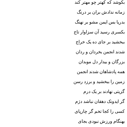
بکوشد که کهتر چو مهتر کند
زمانه ندادش بران بر درنگ
بدریا بس ایمن مشو بر نهنگ‏
بکسرى رسید آن سزاوار تاج
ببخشید بر جاى ده یک خراج‏
شدند انجمن بخردان و ردان
بزرگان و بیدار دل موبدان‏
همه پادشاهان شدند انجمن
زمین را ببخشید و برزد رسن‏
گزیتى نهادند بر یک درم
گر ایدونک دهقان نباشد دژم‏
کسى را کجا تخم گر چارپاى
بهنگام ورزش نبودى بجاى‏