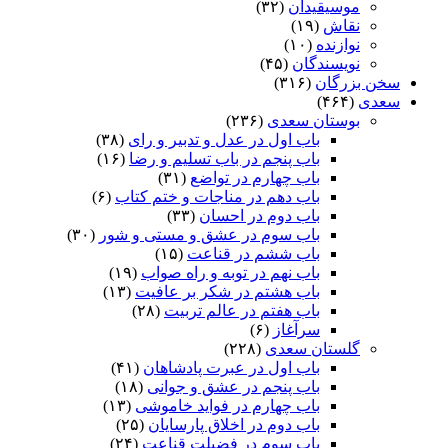
موسیقیدان
(۳۲)
نقاش
(۱۹)
نوازنده
(۱۰)
نویسندگان
(۴۵)
سخن بزرگان
(۳۱۶)
سعدی
(۴۶۴)
بوستان سعدی
(۲۳۶)
باب اول در عدل و تدبیر و رای
(۳۸)
باب پنجم در باب تسلیم و رضا
(۱۶)
باب چهارم در تواضع
(۳۱)
باب دهم در مناجات و ختم کتاب
(۶)
باب دوم در احسان
(۳۳)
باب سوم در عشق و مستی و شور
(۳۰)
باب ششم در قناعت
(۱۵)
باب نهم در توبه و راه صواب
(۱۹)
باب هشتم در شکر بر عافیت
(۱۳)
باب هفتم در عالم تربیت
(۲۸)
سرآغاز
(۶)
گلستان سعدی
(۲۲۸)
باب اول در عبرت پادشاهان
(۴۱)
باب پنجم در عشق و جوانى
(۱۸)
باب چهارم در فواید خاموشى
(۱۳)
باب دوم در اخلاق پارسایان
(۲۵)
باب سوم در فضیلت قناعت
(۲۴)