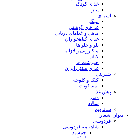
غذای کودک
پیتزا
آشپزی
میگو
غذاهای گوشتی
ماهی و غذاهای دریایی
غذای گیاهخواران
پلو و چلو ها
ماکارونی و لازانیا
کباب
خورشت ها
غذای سنتی ایران
شیرینی
کیک و کلوچه
.بیسکویت
پیش غذا
دسر
سالاد
ساندویچ
دیوان اشعار
فردوسی
شاهنامه فردوسی
جمشید