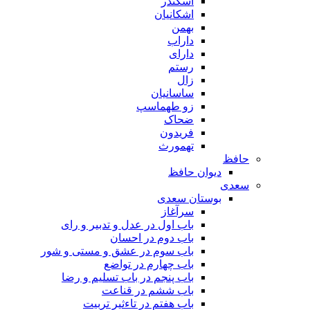
اسکندر
اشکانیان
بهمن
داراب
دارای
رستم
زال
ساسانیان
زو طهماسپ‏
ضحاک
فریدون
تهمورث
حافظ
دیوان حافظ
سعدی
بوستان سعدی
سرآغاز
باب اول در عدل و تدبیر و رای
باب دوم در احسان
باب سوم در عشق و مستی و شور
باب چهارم در تواضع
باب پنجم در باب تسلیم و رضا
باب ششم در قناعت
باب هفتم در تاءثیر تربیت