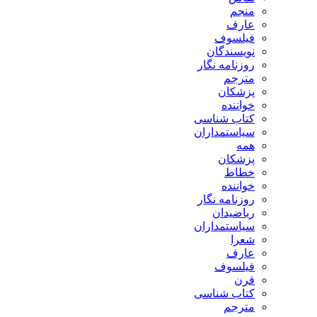
منجم
عارف
فیلسوف
نویسندگان
روزنامه نگار
مترجم
پزشکان
خواننده
کتاب شناسی
سیاستمداران
همه
پزشکان
خطاط
خواننده
روزنامه نگار
ریاضیدان
سیاستمداران
شعرا
عارف
فیلسوف
قرن
کتاب شناسی
مترجم