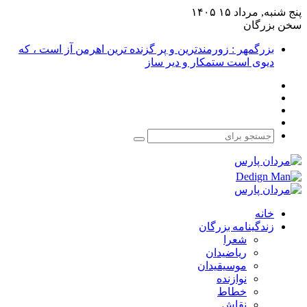
پنج شنبه, مرداد ۱۵ ۱۴۰۵
سخن بزرگان
بزرگمهر : زورمندترین و پر گزنده ترین اهرمن آز است ، که
دیوی است ستمکار و دیر ساز
فیس
X
بوک
یوتیوب
اینستاگرام
جستجو
برای
خانه
زندگینامه بزرگان
شعرا
ریاضیدان
موسیقیدان
نوازنده
خطاط
نقاش