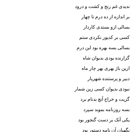
ندیدى غم رنج و کشت و درود
بر اندازه از ده درم تا چهار
بسالى ازو بستدى کاردار
کسى بر کدیور نکردى ستم
بسالى بسه بهره بود این درم‏
گزارنده بودى بدیوان شاه
ازین باژ بهرى بهر چار ماه‏
دبیر و پرستنده شهریار
نبودى بدیوان کسى زین شمار
گزیت و خراج آنچ بدنام برد
بسه روزنامه بموبد سپرد
یکى آنک بر دست گنجور بود
نگهبان آن نامه دستور بود