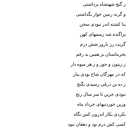
ز گنج شهنشاه برداشتى
و گرنه زمین خوار بگذاشتى‏
بنا کشته اندر نبودى سخن
پراگنده شد رسمهاى کهن‏
گزیت رز بارور شش درم
بخرماستان بر همین بد رقم‏
ز زیتون و جوز و ز هر میوه دار
که در مهرگان شاخ بودى ببار
ز ده بن درمّى رسیدى بگنج
نبودى جزین تا سر سال رنج‏
وزین خوردنیهاى خرداد ماه
نکردى بکار اندرون کس نگاه‏
کسى کش درم بود و دهقان نبود