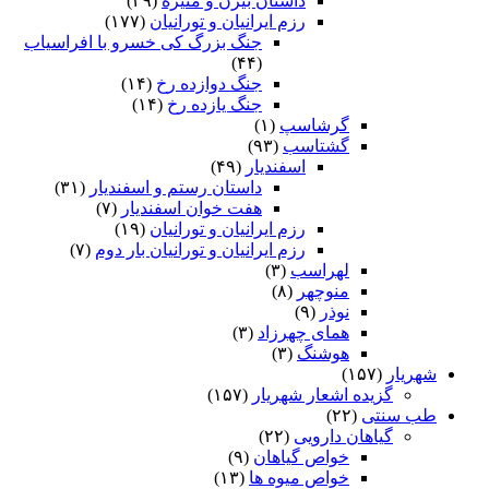
داستان بیژن و منیژه
(۲۹)
رزم ایرانیان و تورانیان
(۱۷۷)
جنگ بزرگ کی خسرو با افراسیاب
(۴۴)
جنگ دوازده رخ
(۱۴)
جنگ یازده رخ
(۱۴)
گرشاسپ
(۱)
گشتاسب
(۹۳)
اسفندیار
(۴۹)
داستان رستم و اسفندیار
(۳۱)
هفت خوان اسفندیار
(۷)
رزم ایرانیان و تورانیان
(۱۹)
رزم ایرانیان و تورانیان بار دوم
(۷)
لهراسب
(۳)
منوچهر
(۸)
نوذر
(۹)
هماى چهرزاد
(۳)
هوشنگ
(۳)
شهریار
(۱۵۷)
گزیده اشعار شهریار
(۱۵۷)
طب سنتی
(۲۲)
گیاهان دارویی
(۲۲)
خواص گیاهان
(۹)
خواص میوه ها
(۱۳)