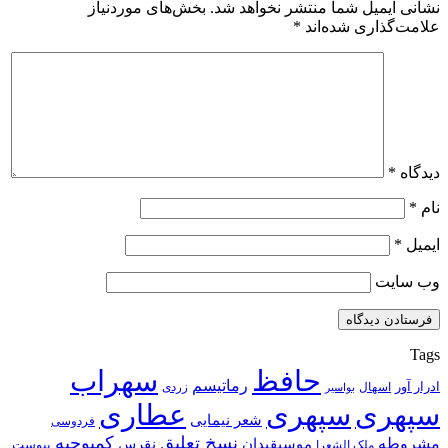
نشانی ایمیل شما منتشر نخواهد شد.
بخش‌های موردنیاز
علامت‌گذاری شده‌اند
*
دیدگاه
*
نام
*
ایمیل
*
وب‌ سایت
Tags
حافظ
سهراب
رماتیسم
ادرار آور
اسهال
زردی
بواسیر
سپهری
سپهری
عطاری
شعر نیمایی
فردوسی
نسخ تعلیق
کمبوجیه
مشروطه
موسیقیدان
نقرس
یبوست
ملک الشعرا