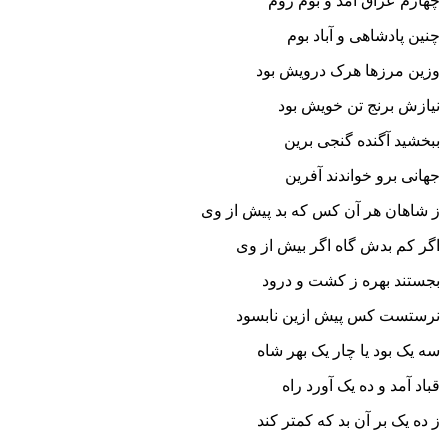
چهارم عراق آمد و بوم روم
چنین پادشاهى و آباد بوم‏
وزین مرزها هرک درویش بود
نیازش برنج تن خویش بود
ببخشید آگنده گنجى برین
جهانى برو خواندند آفرین‏
ز شاهان هر آن کس که بد پیش از وى
اگر کم بدش گاه اگر بیش از وى‏
بجستند بهره ز کشت و درود
نرستست کس پیش ازین نابسود
سه یک بود یا چار یک بهر شاه
قباد آمد و ده یک آورد راه‏
ز ده یک بر آن بد که کمتر کند