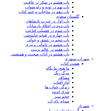
باب هشتم در شکر بر عافیت
باب نهم در توبه و راه صواب
باب دهم در مناجات و ختم کتاب
گلستان سعدی
باب اول در عبرت پادشاهان
باب دوم در اخلاق پارسایان
باب سوم در فضیلت قناعت
باب چهارم در فواید خاموشى
باب پنجم در عشق و جوانى
باب ششم در ناتوانى و پیرى
باب هفتم در عالم تربیت
باب هشتم در آداب صحبت و همنشنى
سهراب سپهری
هشت کتاب
ما هیچ، ما نگاه
مرگ رنگ
مسافر
آواز آفتاب
زندگی خواب ها
شرق اندوه
حجم سبز
صدای پای آب
شهریار
گزیده اشعار شهریار