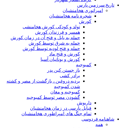
تاریخ سرزمین پارس
امپراتوری هخامنشیان
شجره نامه هخامنشیان
کورش
تولد و کودکی کورش هخامنشی
همسر و فرزندان کورش
حمله به بابل و فتح آن در زمان کورش
حمله به شرق توسط کورش
حمله و فتح لودیه توسط کورش
کورش و فتح ماد
کورش و یونانیان آسیا
کمبوجیه
باز جستن کین پدر
برادر کشی
بردیه دروغین ، بازگشت از مصر و کشته
شدن کمبوجیه
کمبوجیه و مغان
گشودن مصر توسط کمبوجیه
داریوش
قبایل پارسی در زمان هخامنشیان
تمام جنگ های امپراطوری هخامنشیان
شاهنامه فردوسی
همه