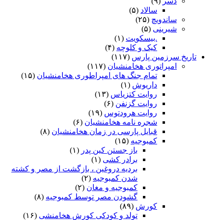
دسر
(۹)
سالاد
(۵)
ساندویچ
(۲۵)
شیرینی
(۵)
.بیسکویت
(۱)
کیک و کلوچه
(۴)
تاریخ سرزمین پارس
(۱۱۷)
امپراتوری هخامنشیان
(۱۱۷)
تمام جنگ های امپراطوری هخامنشیان
(۱۵)
داریوش
(۱)
روایت کتزیاس
(۱۳)
روایت گزنفن
(۶)
روایت هرودتوس
(۱۹)
شجره نامه هخامنشیان
(۶)
قبایل پارسی در زمان هخامنشیان
(۸)
کمبوجیه
(۱۵)
باز جستن کین پدر
(۱)
برادر کشی
(۱)
بردیه دروغین ، بازگشت از مصر و کشته
شدن کمبوجیه
(۲)
کمبوجیه و مغان
(۲)
گشودن مصر توسط کمبوجیه
(۸)
کورش
(۸۹)
تولد و کودکی کورش هخامنشی
(۱۶)