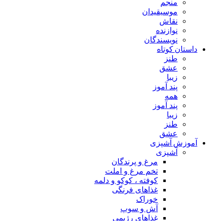
منجم
موسیقیدان
نقاش
نوازنده
نویسندگان
داستان کوتاه
طنز
عشق
زیبا
پند آموز
همه
پند آموز
زیبا
طنز
عشق
آموزش آشپزی
آشپزی
مرغ و پرندگان
تخم مرغ و املت
کوفته ، کوکو و دلمه
غذاهای فرنگی
خوراک
آش و سوپ
غذاهای رژیمی