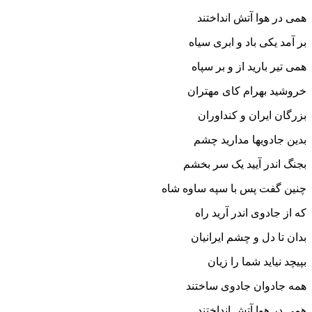
همى در هوا آتش انداختند
بر آمد یکى باد و ابرى سیاه
همى تیر بارید از و بر سپاه‏
خروشید بهرام کاى مهتران
بزرگان ایران و کنداوران‏
بدین جادویها مدارید چشم
بجنگ اندر آیید یک سر بخشم‏
چنین گفت پس با سپه ساوه شاه
که از جادوى اندر آرید راه‏
بدان تا دل و چشم ایرانیان
بپیچد نیاید شما را زیان‏
همه جادوان جادوى ساختند
همى در هوا آتش انداختند