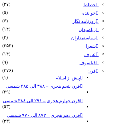
(۳۷)
خطاط
(۵)
خواننده
(۶)
روزنامه نگار
(۱۴)
ریاضیدان
(۳)
سیاستمداران
(۳۵۳)
شعرا
(۱۴)
عارف
(۹)
فیلسوف
(۳۷۶)
قرن
(۱)
پیش از اسلام
قرن پنجم هجری – ۳۸۸ الی ۴۸۵ شمسی
(۲۹)
قرن چهارم هجری – ۲۹۱ الی ۳۸۸ شمسی
(۵۳)
قرن دهم هجری – ۸۷۳ الی ۹۷۰ شمسی
(۳۳)