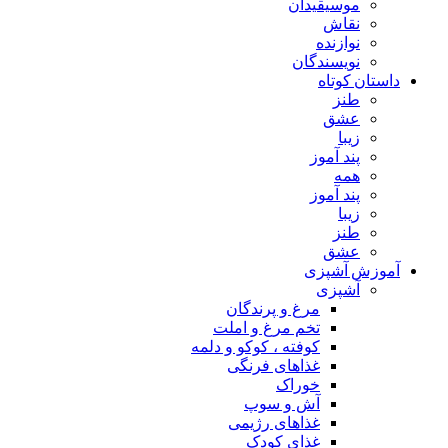
موسیقیدان
نقاش
نوازنده
نویسندگان
داستان کوتاه
طنز
عشق
زیبا
پند آموز
همه
پند آموز
زیبا
طنز
عشق
آموزش آشپزی
آشپزی
مرغ و پرندگان
تخم مرغ و املت
کوفته ، کوکو و دلمه
غذاهای فرنگی
خوراک
آش و سوپ
غذاهای رژیمی
غذای کودک