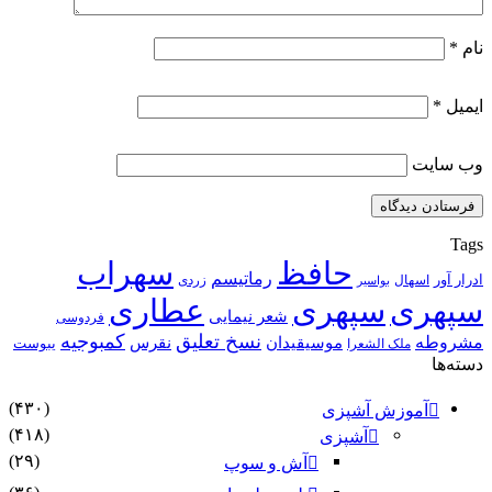
نام
*
ایمیل
*
وب‌ سایت
Tags
حافظ
سهراب
رماتیسم
ادرار آور
اسهال
زردی
بواسیر
سپهری
سپهری
عطاری
شعر نیمایی
فردوسی
نسخ تعلیق
کمبوجیه
مشروطه
موسیقیدان
نقرس
یبوست
ملک الشعرا
دسته‌ها
(۴۳۰)
آموزش آشپزی
(۴۱۸)
آشپزی
(۲۹)
آش و سوپ