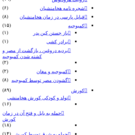
(۶)
شجره نامه هخامنشیان
(۸)
قبایل پارسی در زمان هخامنشیان
(۱۵)
کمبوجیه
(۱)
باز جستن کین پدر
(۱)
برادر کشی
بردیه دروغین ، بازگشت از مصر و
کشته شدن کمبوجیه
(۲)
(۲)
کمبوجیه و مغان
(۸)
گشودن مصر توسط کمبوجیه
(۸۹)
کورش
تولد و کودکی کورش هخامنشی
(۱۶)
حمله به بابل و فتح آن در زمان
کورش
(۱۸)
(۱۴)
حمله به شرق توسط کورش