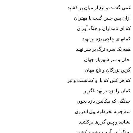
غمى گشت و تیغ از میان بر کشید
ازان پس چنین گفت با مهتران
که اى نامداران و جنگ آوران‏
کمانهاى چاچى بزه بر نهید
همه یک سره ترگ بر سر نهید
بجان و سر شهریار جهان
گزین بزرگان و تاج مهان‏
که هر کس که با او کمانست و تیر
کمان را بزه بر نهد ناگزیر
خدنگى که پیکانش یازد بخون
سه چوبه بخرطوم پیل اندرون‏
نشانید و پس گرزها برکشید
بجنگ اندر آیید و دشمن کشید