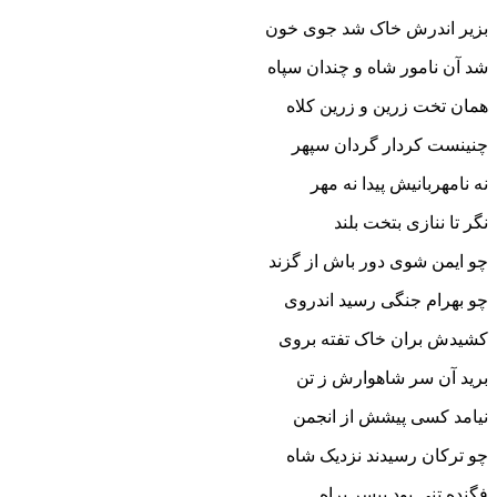
بزیر اندرش خاک شد جوى خون‏
شد آن نامور شاه و چندان سپاه
همان تخت زرین و زرین کلاه‏
چنینست کردار گردان سپهر
نه نامهربانیش پیدا نه مهر
نگر تا ننازى بتخت بلند
چو ایمن شوى دور باش از گزند
چو بهرام جنگى رسید اندروى
کشیدش بران خاک تفته بروى‏
برید آن سر شاهوارش ز تن
نیامد کسى پیشش از انجمن‏
چو ترکان رسیدند نزدیک شاه
فگنده تنى بود بى‏سر براه‏