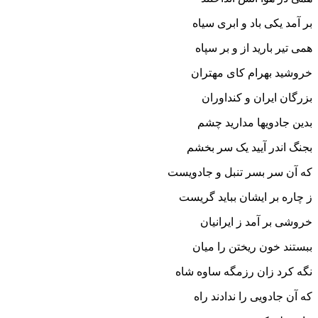
بر آمد یکى باد و ابرى سیاه
همى تیر بارید از و بر سپاه‏
خروشید بهرام کاى مهتران
بزرگان ایران و کنداوران‏
بدین جادویها مدارید چشم
بجنگ اندر آیید یک سر بخشم‏
که آن سر بسر تنبل و جادویست
ز چاره بر ایشان بباید گریست‏
خروشى بر آمد ز ایرانیان
ببستند خون ریختن را میان‏
نگه کرد زان رزمگه ساوه شاه
که آن جادویى را ندادند راه‏