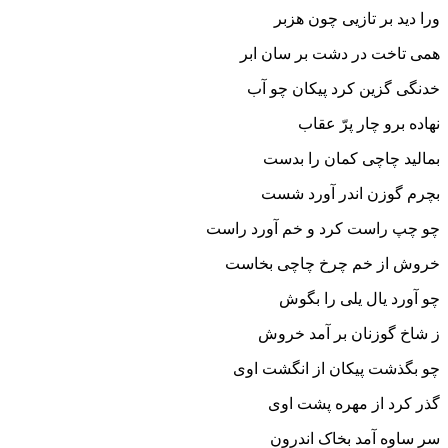
ورا دید بر تازیى چون هزبر
همى تاخت در دشت بر سان ابر
خدنگى گزین کرد پیکان چو آب
نهاده برو چار پرّ عقاب‏
بمالید چاچى کمان را بدست
بچرم گوزن اندر آورد شست‏
چو چپ راست کرد و خم آورد راست
خروش از خم چرخ چاچى بخاست‏
چو آورد یال یلى را بگوش
ز شاخ گوزنان بر آمد خروش‏
چو بگذشت پیکان از انگشت اوى
گذر کرد از مهره پشت اوى‏
سر ساوه آمد بخاک اندرون