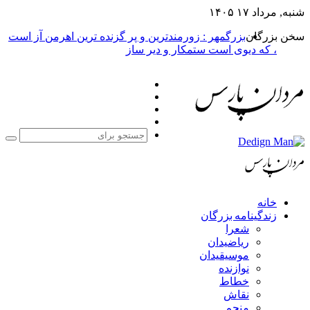
شنبه, مرداد ۱۷ ۱۴۰۵
سخن بزرگان
بزرگمهر : زورمندترین و پر گزنده ترین اهرمن آز است
، که دیوی است ستمکار و دیر ساز
فیس
X
بوک
یوتیوب
اینستاگرام
جست
برا
خانه
زندگینامه بزرگان
شعرا
ریاضیدان
موسیقیدان
نوازنده
خطاط
نقاش
منجم