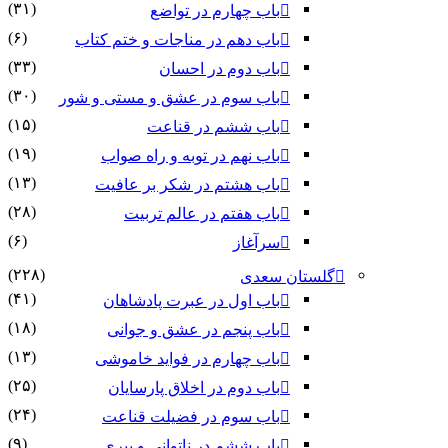
(۳۱)
باب چهارم در تواضع
(۶)
باب دهم در مناجات و ختم کتاب
(۳۳)
باب دوم در احسان
(۳۰)
باب سوم در عشق و مستی و شور
(۱۵)
باب ششم در قناعت
(۱۹)
باب نهم در توبه و راه صواب
(۱۳)
باب هشتم در شکر بر عافیت
(۲۸)
باب هفتم در عالم تربیت
(۶)
سرآغاز
(۲۲۸)
گلستان سعدی
(۴۱)
باب اول در عبرت پادشاهان
(۱۸)
باب پنجم در عشق و جوانى
(۱۳)
باب چهارم در فواید خاموشى
(۲۵)
باب دوم در اخلاق پارسایان
(۲۴)
باب سوم در فضیلت قناعت
(۹)
باب ششم در ناتوانى و پیرى