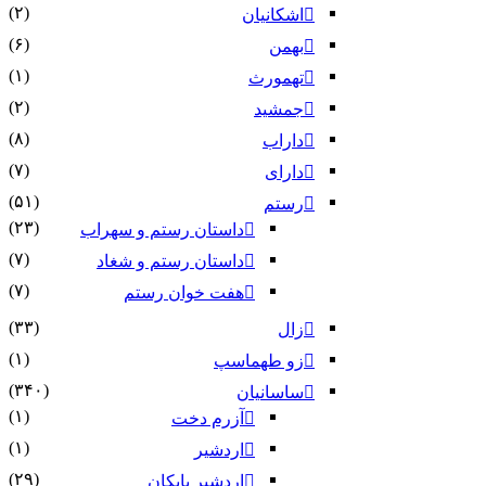
(۲)
اشکانیان
(۶)
بهمن
(۱)
تهمورث
(۲)
جمشید
(۸)
داراب
(۷)
دارای
(۵۱)
رستم
(۲۳)
داستان رستم و سهراب
(۷)
داستان رستم و شغاد
(۷)
هفت خوان رستم‏
(۳۳)
زال
(۱)
زو طهماسپ‏
(۳۴۰)
ساسانیان
(۱)
آزرم دخت
(۱)
اردشیر
(۲۹)
اردشیر بابکان