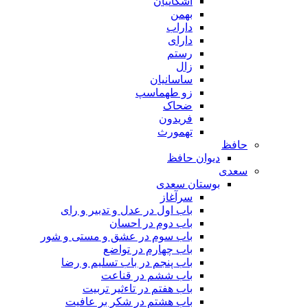
اشکانیان
بهمن
داراب
دارای
رستم
زال
ساسانیان
زو طهماسپ‏
ضحاک
فریدون
تهمورث
حافظ
دیوان حافظ
سعدی
بوستان سعدی
سرآغاز
باب اول در عدل و تدبیر و رای
باب دوم در احسان
باب سوم در عشق و مستی و شور
باب چهارم در تواضع
باب پنجم در باب تسلیم و رضا
باب ششم در قناعت
باب هفتم در تاءثیر تربیت
باب هشتم در شکر بر عافیت