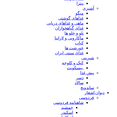
پیتزا
آشپزی
میگو
غذاهای گوشتی
ماهی و غذاهای دریایی
غذای گیاهخواران
پلو و چلو ها
ماکارونی و لازانیا
کباب
خورشت ها
غذای سنتی ایران
شیرینی
کیک و کلوچه
.بیسکویت
پیش غذا
دسر
سالاد
ساندویچ
دیوان اشعار
فردوسی
شاهنامه فردوسی
جمشید
اسکندر