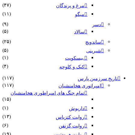
(۴۷)
مرغ و پرندگان
(۱۱)
میگو
(۹)
دسر
(۵)
سالاد
(۲۵)
ساندویچ
(۵)
شیرینی
(۱)
.بیسکویت
(۴)
کیک و کلوچه
(۱۱۷)
تاریخ سرزمین پارس
(۱۱۷)
امپراتوری هخامنشیان
تمام جنگ های امپراطوری هخامنشیان
(۱۵)
(۱)
داریوش
(۱۳)
روایت کتزیاس
(۶)
روایت گزنفن
(۱۹)
روایت هرودتوس