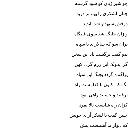
چو شیر ژیان کو شود گرسنه‏
چنان لشکرى را بهم بر درید
درفش سپهدار شد ناپدید
و زان جایگه شد سوى قلبگاه
بران سو که سالار بد با سپاه‏
بدو گفت برگشت باد این سخن
گر ایدونک این رزم گردد کهن‏
پراگنده گردد بجنگ این سپاه
نگه کن کنون تا کدامست راه‏
برفتند و جستند راهى نبود
کزان راه شایست بالا نمود
چنین گفت با لشکر آراى خویش
که دیوار ما آهنینست پیش‏