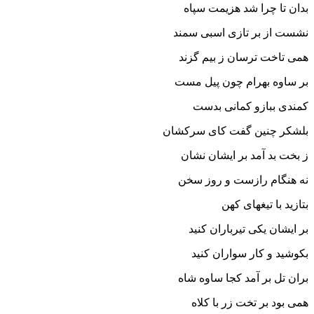
بدان تا چرا شد هزیمت سپاه‏
نشست از بر تازى اسبى سمند
همى تاخت ترسان ز بیم گزند
بر ساوه بهرام چون پیل مست
کمندى ببازو کمانى بدست‏
بلشکر چنین گفت کاى سرکشان
ز بخت بد آمد بر ایشان نشان‏
نه هنگام رازست و روز سخن
بتازید با تیغهاى کهن‏
بر ایشان یکى تیرباران کنید
بکوشید و کار سواران کنید
بران تل بر آمد کجا ساوه شاه
همى بود بر تخت زر با کلاه‏