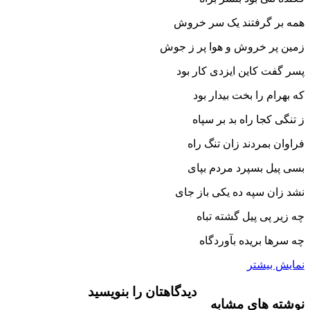
همه بر گرفتند یک سر خروش
زمین پر خروش و هوا پر ز جوش‏
پسر گفت کاین ایزدى کار بود
که بهرام را بخت بیدار بود
ز تنگى کجا راه بد بر سپاه
فراوان بمردند زان تنگ راه‏
بسى پیل بسپرد مردم بپاى
نشد زان سپه ده یکى باز جاى‏
چه زیر پى پیل گشته تباه
چه سرها بریده بآوردگاه‏
نمایش بیشتر
دیدگاهتان را بنویسید
نوشته های مشابه