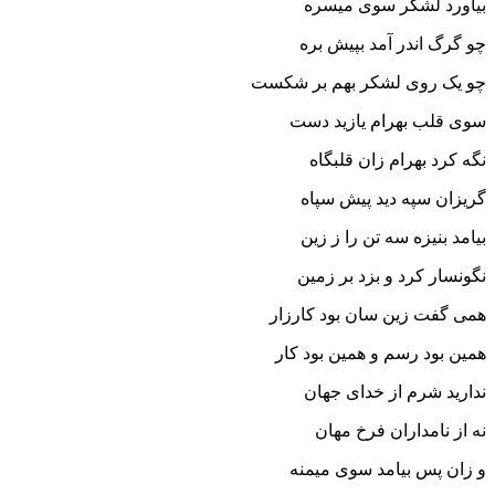
بیاورد لشکر سوى میسره
چو گرگ اندر آمد بپیش بره‏
چو یک روى لشکر بهم بر شکست
سوى قلب بهرام یازید دست‏
نگه کرد بهرام زان قلبگاه
گریزان سپه دید پیش سپاه‏
بیامد بنیزه سه تن را ز زین
نگونسار کرد و بزد بر زمین‏
همى گفت زین سان بود کارزار
همین بود رسم و همین بود کار
ندارید شرم از خداى جهان
نه از نامداران فرخ مهان‏
و زان پس بیامد سوى میمنه