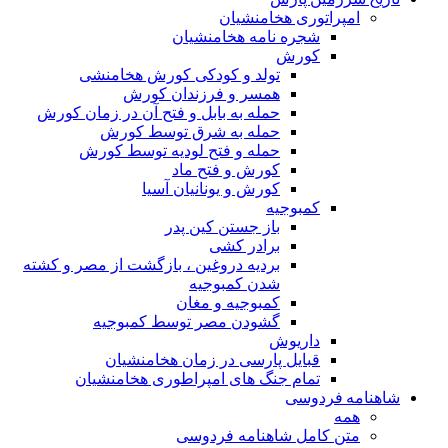
امپراتوری هخامنشیان
شجره نامه هخامنشیان
کورش
تولد و کودکی کورش هخامنشی
همسر و فرزندان کورش
حمله به بابل و فتح آن در زمان کورش
حمله به شرق توسط کورش
حمله و فتح لودیه توسط کورش
کورش و فتح ماد
کورش و یونانیان آسیا
کمبوجیه
باز جستن کین پدر
برادر کشی
بردیه دروغین ، بازگشت از مصر و کشته
شدن کمبوجیه
کمبوجیه و مغان
گشودن مصر توسط کمبوجیه
داریوش
قبایل پارسی در زمان هخامنشیان
تمام جنگ های امپراطوری هخامنشیان
شاهنامه فردوسی
همه
متن کامل شاهنامه فردوسی