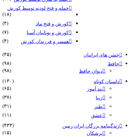
حمله و فتح لودیه توسط کورش
(۱۸)
(۴)
کورش و فتح ماد
(۷)
کورش و یونانیان آسیا
(۴)
همسر و فرزندان کورش
(۴۵)
جشن های ایرانیان
(۹۸)
حافظ
(۹۸)
دیوان حافظ
(۱۳۰)
داستان کوتاه
(۶۵)
پند آموز
(۳۷)
زیبا
(۳۱)
طنز
(۱۱)
عشق
(۴۳۳)
زندگینامه بزرگان ایران زمین
(۱۵)
پزشکان