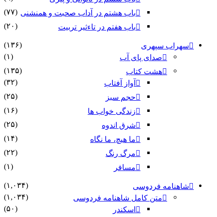
(۷۷)
باب هشتم در آداب صحبت و همنشنى
(۲۰)
باب هفتم در تاءثیر تربیت
(۱۳۶)
سهراب سپهری
(۱)
صدای پای آب
(۱۳۵)
هشت کتاب
(۳۲)
آواز آفتاب
(۲۵)
حجم سبز
(۱۶)
زندگی خواب ها
(۲۵)
شرق اندوه
(۱۴)
ما هیچ، ما نگاه
(۲۲)
مرگ رنگ
(۱)
مسافر
(۱,۰۳۴)
شاهنامه فردوسی
(۱,۰۳۴)
متن کامل شاهنامه فردوسی
(۵۰)
اسکندر