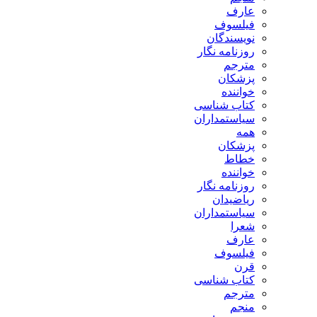
عارف
فیلسوف
نویسندگان
روزنامه نگار
مترجم
پزشکان
خواننده
کتاب شناسی
سیاستمداران
همه
پزشکان
خطاط
خواننده
روزنامه نگار
ریاضیدان
سیاستمداران
شعرا
عارف
فیلسوف
قرن
کتاب شناسی
مترجم
منجم