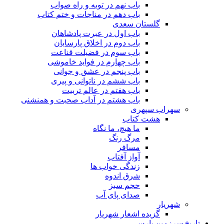
باب نهم در توبه و راه صواب
باب دهم در مناجات و ختم کتاب
گلستان سعدی
باب اول در عبرت پادشاهان
باب دوم در اخلاق پارسایان
باب سوم در فضیلت قناعت
باب چهارم در فواید خاموشى
باب پنجم در عشق و جوانى
باب ششم در ناتوانى و پیرى
باب هفتم در عالم تربیت
باب هشتم در آداب صحبت و همنشنى
سهراب سپهری
هشت کتاب
ما هیچ، ما نگاه
مرگ رنگ
مسافر
آواز آفتاب
زندگی خواب ها
شرق اندوه
حجم سبز
صدای پای آب
شهریار
گزیده اشعار شهریار
تاریخ سرزمین پارس