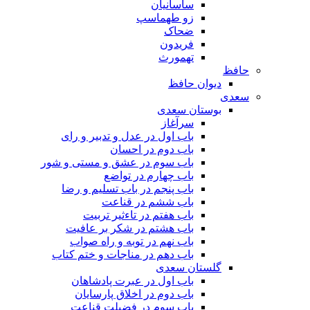
ساسانیان
زو طهماسپ‏
ضحاک
فریدون
تهمورث
حافظ
دیوان حافظ
سعدی
بوستان سعدی
سرآغاز
باب اول در عدل و تدبیر و رای
باب دوم در احسان
باب سوم در عشق و مستی و شور
باب چهارم در تواضع
باب پنجم در باب تسلیم و رضا
باب ششم در قناعت
باب هفتم در تاءثیر تربیت
باب هشتم در شکر بر عافیت
باب نهم در توبه و راه صواب
باب دهم در مناجات و ختم کتاب
گلستان سعدی
باب اول در عبرت پادشاهان
باب دوم در اخلاق پارسایان
باب سوم در فضیلت قناعت