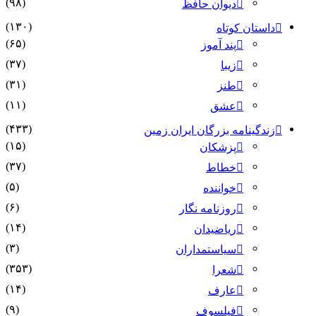
(۹۸)
دیوان حافظ
(۱۳۰)
داستان کوتاه
(۶۵)
پند آموز
(۳۷)
زیبا
(۳۱)
طنز
(۱۱)
عشق
(۴۳۳)
زندگینامه بزرگان ایران زمین
(۱۵)
پزشکان
(۳۷)
خطاط
(۵)
خواننده
(۶)
روزنامه نگار
(۱۴)
ریاضیدان
(۳)
سیاستمداران
(۳۵۳)
شعرا
(۱۴)
عارف
(۹)
فیلسوف