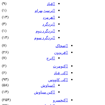
(۹)
قباد
(۱)
نرسئ بهرام‏
(۱۳)
هرمزد
(۳)
یزدگرد
(۱)
یزدگرد دوم
(۱۴)
یزدگرد سوم
(۷)
ضحاک
(۲۶)
فریدون
(۷)
ایرج
(۲)
کیومرث
(۶)
کی قباد
(۹۳)
کی کاووس
(۵۸)
سیاوش
(۱۳)
کین سیاوش
(۲۵۴)
کیخسرو