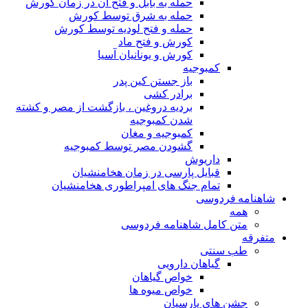
حمله به بابل و فتح آن در زمان کورش
حمله به شرق توسط کورش
حمله و فتح لودیه توسط کورش
کورش و فتح ماد
کورش و یونانیان آسیا
کمبوجیه
باز جستن کین پدر
برادر کشی
بردیه دروغین ، بازگشت از مصر و کشته
شدن کمبوجیه
کمبوجیه و مغان
گشودن مصر توسط کمبوجیه
داریوش
قبایل پارسی در زمان هخامنشیان
تمام جنگ های امپراطوری هخامنشیان
شاهنامه فردوسی
همه
متن کامل شاهنامه فردوسی
متفرقه
طب سنتی
گیاهان دارویی
خواص گیاهان
خواص میوه ها
جشن های پارسیان