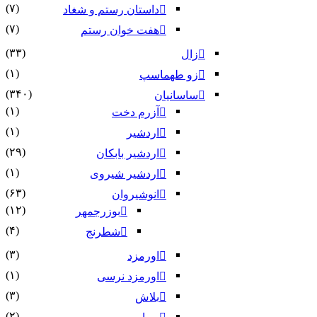
(۷)
داستان رستم و شغاد
(۷)
هفت خوان رستم‏
(۳۳)
زال
(۱)
زو طهماسپ‏
(۳۴۰)
ساسانیان
(۱)
آزرم دخت
(۱)
اردشیر
(۲۹)
اردشیر بابکان
(۱)
اردشیر شیروی
(۶۳)
انوشیروان
(۱۲)
بوزرجمهر
(۴)
شطرنج
(۳)
اورمزد
(۱)
اورمزد نرسى‏
(۳)
بلاش
(۲)