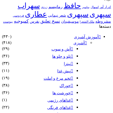
حافظ
سهراب
رماتیسم
ادرار آور
اسهال
زردی
بواسیر
سپهری
سپهری
عطاری
شعر نیمایی
فردوسی
نسخ تعلیق
کمبوجیه
مشروطه
موسیقیدان
نقرس
یبوست
ملک الشعرا
دسته‌ها
(۴۳۰)
آموزش آشپزی
(۴۱۸)
آشپزی
(۲۹)
آش و سوپ
(۳۶)
پلو و چلو ها
(۳۳)
پیتزا
(۱۱)
پیش غذا
(۱۹)
تخم مرغ و املت
(۳۸)
خوراک
(۳۶)
خورشت ها
(۱)
غذاهای رژیمی
(۲۲)
غذاهای فرنگی