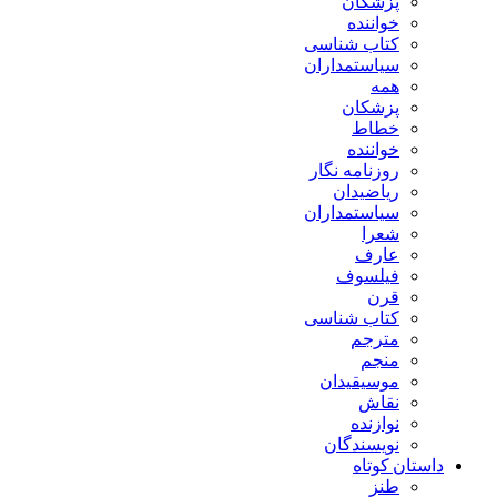
پزشکان
خواننده
کتاب شناسی
سیاستمداران
همه
پزشکان
خطاط
خواننده
روزنامه نگار
ریاضیدان
سیاستمداران
شعرا
عارف
فیلسوف
قرن
کتاب شناسی
مترجم
منجم
موسیقیدان
نقاش
نوازنده
نویسندگان
داستان کوتاه
طنز