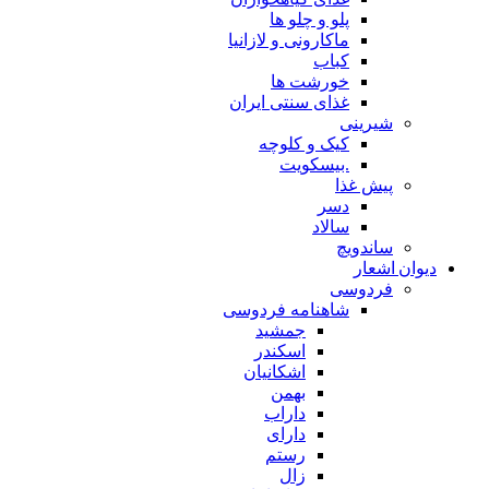
پلو و چلو ها
ماکارونی و لازانیا
کباب
خورشت ها
غذای سنتی ایران
شیرینی
کیک و کلوچه
.بیسکویت
پیش غذا
دسر
سالاد
ساندویچ
دیوان اشعار
فردوسی
شاهنامه فردوسی
جمشید
اسکندر
اشکانیان
بهمن
داراب
دارای
رستم
زال