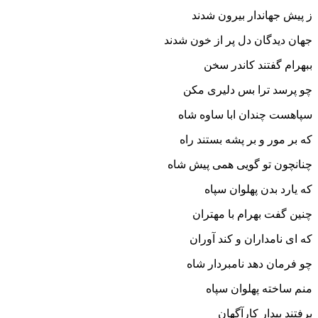
ز پیش جهاندار بیرون شدند
جهان دیدگان دل پر از خون شدند
ببهرام گفتند کاندر سخن
چو پرسد ترا بس دلیرى مکن‏
سپاهست چندان ابا ساوه شاه
که بر مور و بر پشه بستند راه‏
چنانچون تو گویى همى پیش شاه
که یارد بدن پهلوان سپاه‏
چنین گفت بهرام با مهتران
که اى نامداران و کند آوران‏
چو فرمان دهد نامبردار شاه
منم ساخته پهلوان سپاه‏
برفتند بیدار کارآگهان