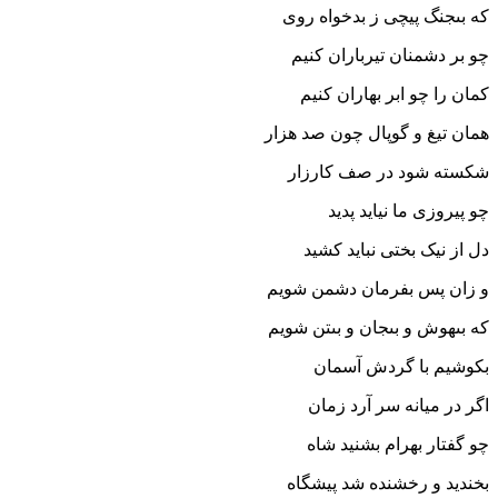
که بى‏جنگ پیچى ز بدخواه روى‏
چو بر دشمنان تیرباران کنیم
کمان را چو ابر بهاران کنیم‏
همان تیغ و گوپال چون صد هزار
شکسته شود در صف کارزار
چو پیروزى ما نیاید پدید
دل از نیک بختى نباید کشید
و زان پس بفرمان دشمن شویم
که بى‏هوش و بى‏جان و بى‏تن شویم‏
بکوشیم با گردش آسمان
اگر در میانه سر آرد زمان‏
چو گفتار بهرام بشنید شاه
بخندید و رخشنده شد پیشگاه‏