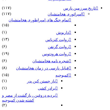
(۱۱۷)
تاریخ سرزمین پارس
(۱۱۷)
امپراتوری هخامنشیان
تمام جنگ های امپراطوری هخامنشیان
(۱۵)
(۱)
داریوش
(۱۳)
روایت کتزیاس
(۶)
روایت گزنفن
(۱۹)
روایت هرودتوس
(۶)
شجره نامه هخامنشیان
(۸)
قبایل پارسی در زمان هخامنشیان
(۱۵)
کمبوجیه
(۱)
باز جستن کین پدر
(۱)
برادر کشی
بردیه دروغین ، بازگشت از مصر و
کشته شدن کمبوجیه
(۲)