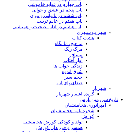
باب چهارم در فواید خاموشى
باب پنجم در عشق و جوانى
باب ششم در ناتوانى و پیرى
باب هفتم در عالم تربیت
باب هشتم در آداب صحبت و همنشنى
سهراب سپهری
هشت کتاب
ما هیچ، ما نگاه
مرگ رنگ
مسافر
آواز آفتاب
زندگی خواب ها
شرق اندوه
حجم سبز
صدای پای آب
شهریار
گزیده اشعار شهریار
تاریخ سرزمین پارس
امپراتوری هخامنشیان
شجره نامه هخامنشیان
کورش
تولد و کودکی کورش هخامنشی
همسر و فرزندان کورش