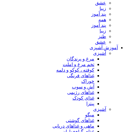
عشق
زیبا
پند آموز
همه
پند آموز
زیبا
طنز
عشق
آموزش آشپزی
آشپزی
مرغ و پرندگان
تخم مرغ و املت
کوفته ، کوکو و دلمه
غذاهای فرنگی
خوراک
آش و سوپ
غذاهای رژیمی
غذای کودک
پیتزا
آشپزی
میگو
غذاهای گوشتی
ماهی و غذاهای دریایی
غذای گیاهخواران