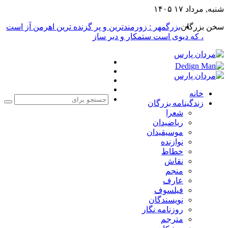
شنبه, مرداد ۱۷ ۱۴۰۵
سخن بزرگان
بزرگمهر : زورمندترین و پر گزنده ترین اهرمن آز است
، که دیوی است ستمکار و دیر ساز
فیس
X
بوک
یوتیوب
اینستاگرام
خانه
زندگینامه بزرگان
جست
شعرا
برا
ریاضیدان
موسیقیدان
نوازنده
خطاط
نقاش
منجم
عارف
فیلسوف
نویسندگان
روزنامه نگار
مترجم