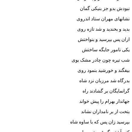
نبودش بدو جز بنیکى گمان‏
نشانهاى مهران ستاد اندروى
بدید و بخندید و شد تازه روى‏
ازان پس بپرسید و بنواختش
یکى نامور جایگه ساختش‏
شب تیره چون چادر مشک بوى
بیفگند و خورشید بنمود روى‏
بدرگاه شد مرزبان نزد شاه
گرانمایگان بر گشادند راه‏
جهاندار بهرام را پیش خواند
بتخت از بر نامداران نشاند
بپرسید زان پس که با ساوه شاه