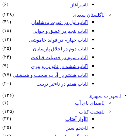
(۶)
سرآغاز
(۲۲۸)
گلستان سعدی
(۴۱)
باب اول در عبرت پادشاهان
(۱۸)
باب پنجم در عشق و جوانى
(۱۳)
باب چهارم در فواید خاموشى
(۲۵)
باب دوم در اخلاق پارسایان
(۲۴)
باب سوم در فضیلت قناعت
(۹)
باب ششم در ناتوانى و پیرى
(۷۷)
باب هشتم در آداب صحبت و همنشنى
(۲۰)
باب هفتم در تاءثیر تربیت
(۱۳۶)
سهراب سپهری
(۱)
صدای پای آب
(۱۳۵)
هشت کتاب
(۳۲)
آواز آفتاب
(۲۵)
حجم سبز