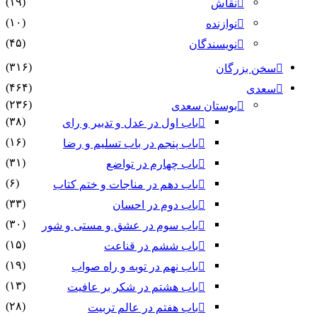
(۱۹)
نقاش
(۱۰)
نوازنده
(۴۵)
نویسندگان
(۳۱۶)
سخن بزرگان
(۴۶۴)
سعدی
(۲۳۶)
بوستان سعدی
(۳۸)
باب اول در عدل و تدبیر و رای
(۱۶)
باب پنجم در باب تسلیم و رضا
(۳۱)
باب چهارم در تواضع
(۶)
باب دهم در مناجات و ختم کتاب
(۳۳)
باب دوم در احسان
(۳۰)
باب سوم در عشق و مستی و شور
(۱۵)
باب ششم در قناعت
(۱۹)
باب نهم در توبه و راه صواب
(۱۳)
باب هشتم در شکر بر عافیت
(۲۸)
باب هفتم در عالم تربیت