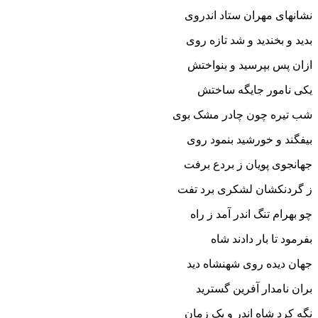
نشانهاى مهران ستاد اندروى
بدید و بخندید و شد تازه روى‏
ازان پس بپرسید و بنواختش
یکى نامور جایگه ساختش‏
شب تیره چون چادر مشک بوى
بیفگند و خورشید بنمود روى‏
جهانجوى پویان ز بردع برفت
ز گردنکشان لشکرى برد تفت‏
چو بهرام تنگ اندر آمد ز راه
بفرمود تا بار دادند شاه‏
جهان دیده روى شهنشاه دید
بران نامدار آفرین گسترید
نگه کرد شاه اندر و یک زمان