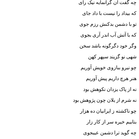
چه گفت آن گرانمایه نیک راى
که بیداد را نیست با داد جاى‏
تو با دشمن بدکنش رزم جوى
که با آتش آب اندر آرى بجوى‏
وگر خود دگرگونه باشد سخن
شهى نو گزیند سپهر کهن‏
چو نیرو ببازوى خویش آوریم
هنر هرچ داریم پیش آوریم‏
نه از پاک یزدان نکوهش بود
نه شرم از یلان چون پژوهش بود
چو ناکشته ز ایرانیان ده هزار
بتابیم خیره سر از کار زار
چه گوید ترا دشمن عیب‏جوى