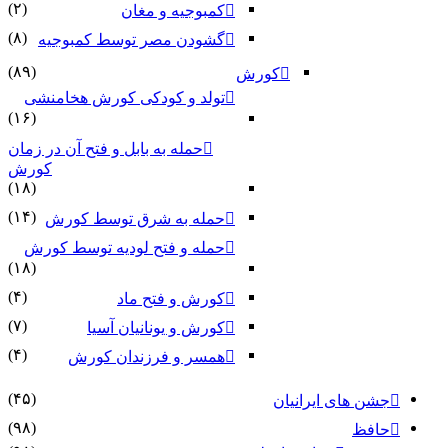
(۲)
کمبوجیه و مغان
(۸)
گشودن مصر توسط کمبوجیه
(۸۹)
کورش
تولد و کودکی کورش هخامنشی
(۱۶)
حمله به بابل و فتح آن در زمان
کورش
(۱۸)
(۱۴)
حمله به شرق توسط کورش
حمله و فتح لودیه توسط کورش
(۱۸)
(۴)
کورش و فتح ماد
(۷)
کورش و یونانیان آسیا
(۴)
همسر و فرزندان کورش
(۴۵)
جشن های ایرانیان
(۹۸)
حافظ