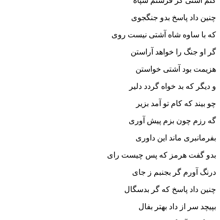
کنم آشتى گر فرستم سپاه‏
چنین داد پاسخ بدو جنگجوى
که با ساوه شاه آشتى نیست روى‏
گر او جنگ را خواهد آراستن
هزیمت بود آشتى خواستن‏
و دیگر که بد خواه گردد دلیر
چو بیند که کام تو آمد بزیر
گه رزم چون بزم پیش آورى
بفرمانبرى ماند این داورى‏
بدو گفت هرمز که پس چیست راى
درنگ آورم گر بجنبم ز جاى‏
چنین داد پاسخ که گر بدسگال
بپیچد سر از داد بهتر بفال‏