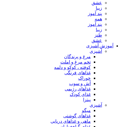
عشق
زیبا
پند آموز
همه
پند آموز
زیبا
طنز
عشق
آموزش آشپزی
آشپزی
مرغ و پرندگان
تخم مرغ و املت
کوفته ، کوکو و دلمه
غذاهای فرنگی
خوراک
آش و سوپ
غذاهای رژیمی
غذای کودک
پیتزا
آشپزی
میگو
غذاهای گوشتی
ماهی و غذاهای دریایی
غذای گیاهخواران