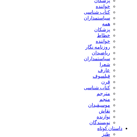
پزشکان
خواننده
کتاب شناسی
سیاستمداران
همه
پزشکان
خطاط
خواننده
روزنامه نگار
ریاضیدان
سیاستمداران
شعرا
عارف
فیلسوف
قرن
کتاب شناسی
مترجم
منجم
موسیقیدان
نقاش
نوازنده
نویسندگان
داستان کوتاه
طنز