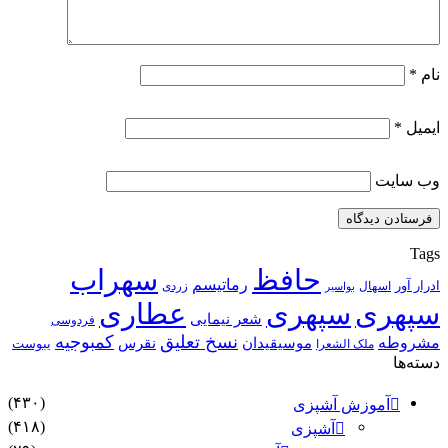
نام
*
ایمیل
*
وب‌ سایت
Tags
حافظ
سهراب
رماتیسم
ادرار آور
اسهال
زردی
بواسیر
سپهری
سپهری
عطاری
شعر نیمایی
فردوسی
نسخ تعلیق
کمبوجیه
مشروطه
موسیقیدان
نقرس
یبوست
ملک الشعرا
دسته‌ها
(۴۳۰)
آموزش آشپزی
(۴۱۸)
آشپزی