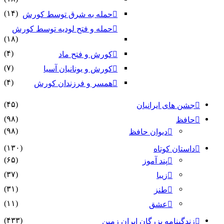
(۱۴)
حمله به شرق توسط کورش
حمله و فتح لودیه توسط کورش
(۱۸)
(۴)
کورش و فتح ماد
(۷)
کورش و یونانیان آسیا
(۴)
همسر و فرزندان کورش
(۴۵)
جشن های ایرانیان
(۹۸)
حافظ
(۹۸)
دیوان حافظ
(۱۳۰)
داستان کوتاه
(۶۵)
پند آموز
(۳۷)
زیبا
(۳۱)
طنز
(۱۱)
عشق
(۴۳۳)
زندگینامه بزرگان ایران زمین