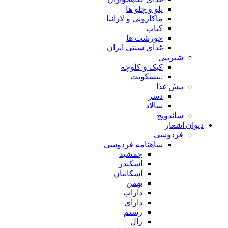
پلو و چلو ها
ماکارونی و لازانیا
کباب
خورشت ها
غذای سنتی ایران
شیرینی
کیک و کلوچه
.بیسکویت
پیش غذا
دسر
سالاد
ساندویچ
دیوان اشعار
فردوسی
شاهنامه فردوسی
جمشید
اسکندر
اشکانیان
بهمن
داراب
دارای
رستم
زال