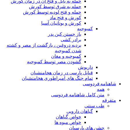
حمله به بابل و فتح آن در زمان کورش
حمله به شرق توسط کورش
حمله و فتح لودیه توسط کورش
کورش و فتح ماد
کورش و یونانیان آسیا
کمبوجیه
باز جستن کین پدر
برادر کشی
بردیه دروغین ، بازگشت از مصر و کشته
شدن کمبوجیه
کمبوجیه و مغان
گشودن مصر توسط کمبوجیه
داریوش
قبایل پارسی در زمان هخامنشیان
تمام جنگ های امپراطوری هخامنشیان
شاهنامه فردوسی
همه
متن کامل شاهنامه فردوسی
متفرقه
طب سنتی
گیاهان دارویی
خواص گیاهان
خواص میوه ها
جشن های پارسیان