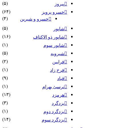
(۵)
پیروز
(۶۴)
خسرو پرویز
(۴)
خسرو و شیرین
(۵)
شاپور
(۱۶)
شاپور ذو الاکتاف
(۱)
شاپور سوم‏
(۵)
شیرویه
(۲)
فرایین
(۱)
فرخ زاد
(۹)
قباد
(۱)
نرسئ بهرام‏
(۱۳)
هرمزد
(۳)
یزدگرد
(۱)
یزدگرد دوم
(۱۴)
یزدگرد سوم