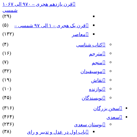
قرن یازدهم هجری – ۹۷۰ الی ۱۰۶۷
شمسی
(۲۹)
(۵)
قرن یک هجری – ۱ الی ۹۷ شمسی –
(۱۳۲)
معاصر
(۴)
کتاب شناسی
(۱۶)
مترجم
(۷)
منجم
(۳۲)
موسیقیدان
(۱۹)
نقاش
(۱۰)
نوازنده
(۴۵)
نویسندگان
(۳۱۶)
سخن بزرگان
(۴۶۴)
سعدی
(۲۳۶)
بوستان سعدی
(۳۸)
باب اول در عدل و تدبیر و رای