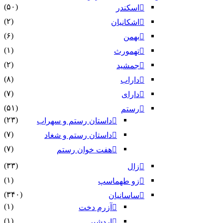
(۵۰)
اسکندر
(۲)
اشکانیان
(۶)
بهمن
(۱)
تهمورث
(۲)
جمشید
(۸)
داراب
(۷)
دارای
(۵۱)
رستم
(۲۳)
داستان رستم و سهراب
(۷)
داستان رستم و شغاد
(۷)
هفت خوان رستم‏
(۳۳)
زال
(۱)
زو طهماسپ‏
(۳۴۰)
ساسانیان
(۱)
آزرم دخت
(۱)
اردشیر