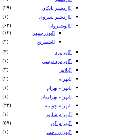
(۲۹)
اردشیر بابکان
(۱)
اردشیر شیروی
(۶۳)
انوشیروان
(۱۲)
بوزرجمهر
(۴)
شطرنج
(۳)
اورمزد
(۱)
اورمزد نرسى‏
(۳)
بلاش
(۲)
بهرام
(۱)
بهرام بهرام
(۱)
بهرام بهرامیان‏
(۳۳)
بهرام چوبینه
(۱)
بهرام شاپور
(۵۹)
بهرام گور
(۱)
پوران دخت