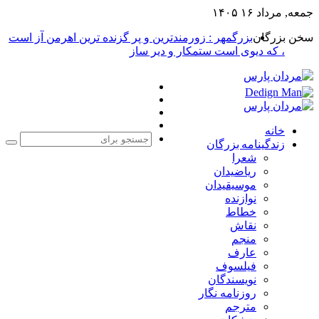
جمعه, مرداد ۱۶ ۱۴۰۵
سخن بزرگان
بزرگمهر : زورمندترین و پر گزنده ترین اهرمن آز است
، که دیوی است ستمکار و دیر ساز
فیس
X
بوک
یوتیوب
اینستاگرام
خانه
زندگینامه بزرگان
جست
شعرا
برا
ریاضیدان
موسیقیدان
نوازنده
خطاط
نقاش
منجم
عارف
فیلسوف
نویسندگان
روزنامه نگار
مترجم