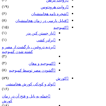
روایت گزنفن
(۱۹)
روایت هرودتوس
(۶)
شجره نامه هخامنشیان
(۸)
قبایل پارسی در زمان هخامنشیان
(۱۵)
کمبوجیه
(۱)
باز جستن کین پدر
(۱)
برادر کشی
بردیه دروغین ، بازگشت از مصر و
کشته شدن کمبوجیه
(۲)
(۲)
کمبوجیه و مغان
(۸)
گشودن مصر توسط کمبوجیه
(۸۹)
کورش
تولد و کودکی کورش هخامنشی
(۱۶)
حمله به بابل و فتح آن در زمان
کورش
(۱۸)