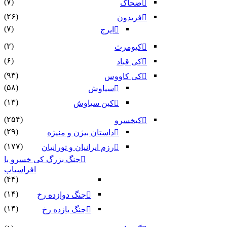
(۷)
ضحاک
(۲۶)
فریدون
(۷)
ایرج
(۲)
کیومرث
(۶)
کی قباد
(۹۳)
کی کاووس
(۵۸)
سیاوش
(۱۳)
کین سیاوش
(۲۵۴)
کیخسرو
(۲۹)
داستان بیژن و منیژه
(۱۷۷)
رزم ایرانیان و تورانیان
جنگ بزرگ کی خسرو با
افراسیاب
(۴۴)
(۱۴)
جنگ دوازده رخ
(۱۴)
جنگ یازده رخ