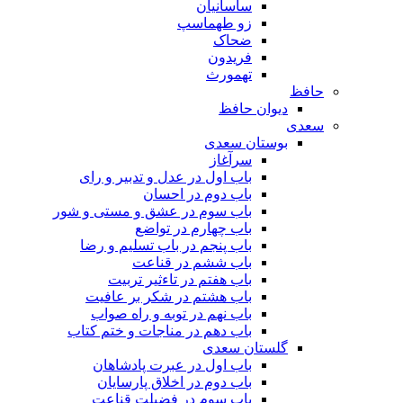
ساسانیان
زو طهماسپ‏
ضحاک
فریدون
تهمورث
حافظ
دیوان حافظ
سعدی
بوستان سعدی
سرآغاز
باب اول در عدل و تدبیر و رای
باب دوم در احسان
باب سوم در عشق و مستی و شور
باب چهارم در تواضع
باب پنجم در باب تسلیم و رضا
باب ششم در قناعت
باب هفتم در تاءثیر تربیت
باب هشتم در شکر بر عافیت
باب نهم در توبه و راه صواب
باب دهم در مناجات و ختم کتاب
گلستان سعدی
باب اول در عبرت پادشاهان
باب دوم در اخلاق پارسایان
باب سوم در فضیلت قناعت