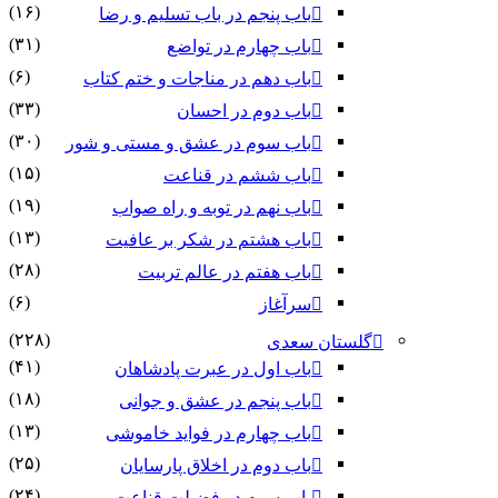
(۱۶)
باب پنجم در باب تسلیم و رضا
(۳۱)
باب چهارم در تواضع
(۶)
باب دهم در مناجات و ختم کتاب
(۳۳)
باب دوم در احسان
(۳۰)
باب سوم در عشق و مستی و شور
(۱۵)
باب ششم در قناعت
(۱۹)
باب نهم در توبه و راه صواب
(۱۳)
باب هشتم در شکر بر عافیت
(۲۸)
باب هفتم در عالم تربیت
(۶)
سرآغاز
(۲۲۸)
گلستان سعدی
(۴۱)
باب اول در عبرت پادشاهان
(۱۸)
باب پنجم در عشق و جوانى
(۱۳)
باب چهارم در فواید خاموشى
(۲۵)
باب دوم در اخلاق پارسایان
(۲۴)
باب سوم در فضیلت قناعت