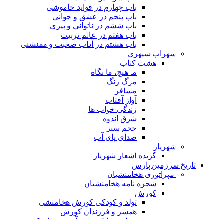
باب چهارم در فواید خاموشى
باب پنجم در عشق و جوانى
باب ششم در ناتوانى و پیرى
باب هفتم در عالم تربیت
باب هشتم در آداب صحبت و همنشنى
سهراب سپهری
هشت کتاب
ما هیچ، ما نگاه
مرگ رنگ
مسافر
آواز آفتاب
زندگی خواب ها
شرق اندوه
حجم سبز
صدای پای آب
شهریار
گزیده اشعار شهریار
تاریخ سرزمین پارس
امپراتوری هخامنشیان
شجره نامه هخامنشیان
کورش
تولد و کودکی کورش هخامنشی
همسر و فرزندان کورش