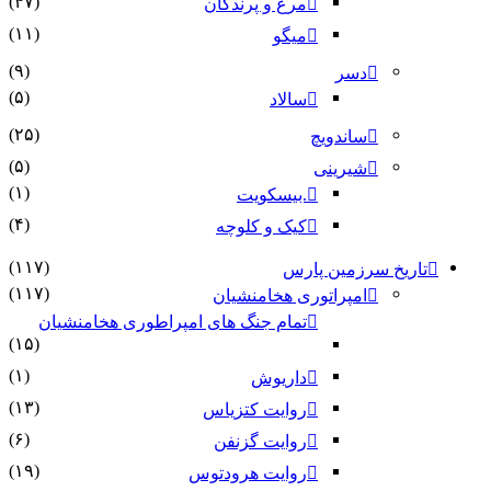
(۴۷)
مرغ و پرندگان
(۱۱)
میگو
(۹)
دسر
(۵)
سالاد
(۲۵)
ساندویچ
(۵)
شیرینی
(۱)
.بیسکویت
(۴)
کیک و کلوچه
(۱۱۷)
تاریخ سرزمین پارس
(۱۱۷)
امپراتوری هخامنشیان
تمام جنگ های امپراطوری هخامنشیان
(۱۵)
(۱)
داریوش
(۱۳)
روایت کتزیاس
(۶)
روایت گزنفن
(۱۹)
روایت هرودتوس