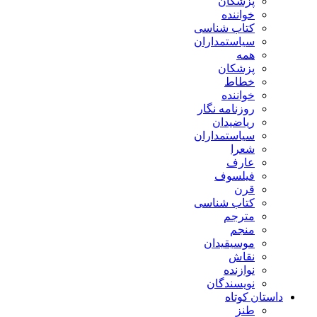
پزشکان
خواننده
کتاب شناسی
سیاستمداران
همه
پزشکان
خطاط
خواننده
روزنامه نگار
ریاضیدان
سیاستمداران
شعرا
عارف
فیلسوف
قرن
کتاب شناسی
مترجم
منجم
موسیقیدان
نقاش
نوازنده
نویسندگان
داستان کوتاه
طنز