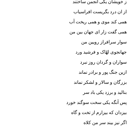
ز خویشان یکى انجمن ساختند
از ان درد بگریست افراسیاب
همى کند موى و همى ریخت آب‏
همى گفت زار اى جهان بین من
سوار سرافراز رویین من‏
جهانجوى لهّاک و فرشید ورد
سواران و گردان روز نبرد
ازین جنگ پور و برادر نماند
بزرگان و سالار و لشکر نماند
بنالید و برزد یکى باد سر
پس آنگه یکى سخت سوگند خورد
بیزدان که بیزارم از تخت و گاه
اگر نیز بیند سر من کلاه‏