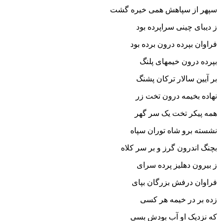
سپهر از سپاهش همى خیره گشت‏
ز دیباى چینى سراپرده بود
فراوان بپرده درون برده بود
بپرده درون خیمهاى پلنگ
بر آیین سالار ترکان پشنگ‏
نهاده بخیمه درون تخت زر
همه پیکر تخت یک سر گهر
نشسته برو شاه توران سپاه
بچنگ اندرون گرز و بر سر کلاه‏
ز بیرون دهلیز پرده سراى
فراوان درفش بزرگان بپاى‏
زده بر در خیمه هر کسى
که نزدیک او آب بودش بسى‏