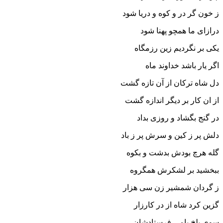
ز خون گر در و کوه و دریا شود
درازاى ما همچو پهنا شود
یکى بر نگردیم زین رزمگاه
اگر یار باشد خداوند ماه‏
دل شاه ترکان از آن تازه گشت
از ان کار بر دیگر اندازه گشت‏
در گنج بگشاد و روزى بداد
دلش پر ز کین و سرش پر ز باد
گله هرچ بودش بدشت و بکوه
ببخشید بر لشکرش همگروه‏
ز گردان شمشیر زن سى هزار
گزین کرد شاه از در کارزار
سوى بلخ بامى فرستادشان