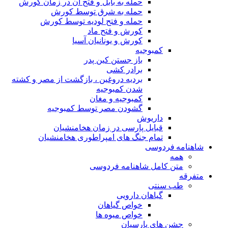
حمله به بابل و فتح آن در زمان کورش
حمله به شرق توسط کورش
حمله و فتح لودیه توسط کورش
کورش و فتح ماد
کورش و یونانیان آسیا
کمبوجیه
باز جستن کین پدر
برادر کشی
بردیه دروغین ، بازگشت از مصر و کشته
شدن کمبوجیه
کمبوجیه و مغان
گشودن مصر توسط کمبوجیه
داریوش
قبایل پارسی در زمان هخامنشیان
تمام جنگ های امپراطوری هخامنشیان
شاهنامه فردوسی
همه
متن کامل شاهنامه فردوسی
متفرقه
طب سنتی
گیاهان دارویی
خواص گیاهان
خواص میوه ها
جشن های پارسیان