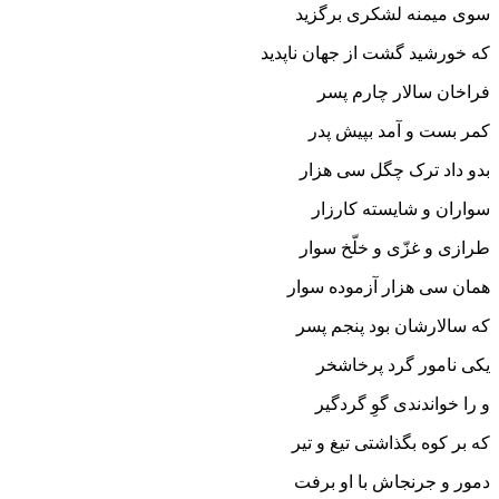
سوى میمنه لشکرى برگزید
که خورشید گشت از جهان ناپدید
فراخان سالار چارم پسر
کمر بست و آمد بپیش پدر
بدو داد ترک چگل سى هزار
سواران و شایسته کارزار
طرازى و غزّى و خلّخ سوار
همان سى هزار آزموده سوار
که سالارشان بود پنجم پسر
یکى نامور گرد پرخاشخر
و را خواندندى گوِ گردگیر
که بر کوه بگذاشتى تیغ و تیر
دمور و جرنجاش با او برفت