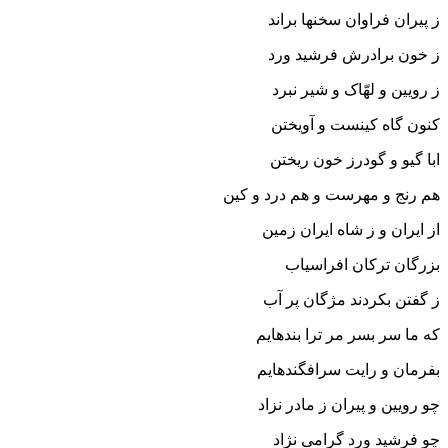
ز پیران فراوان سخنها براند
ز خون برادرش فرشید ورد
ز رویین و لهّاک و شیر نبرد
کنون گاه کینست و آویختن
ابا گیو و گودرز خون ریختن‏
هم رنج و مهرست و هم درد و کین
از ایران و ز شاه ایران زمین‏
بزرگان ترکان افراسیاب
ز گفتن بکردند مژگان پر آب‏
که ما سر بسر مر ترا بنده‏ایم
بفرمان و رایت سرافگنده‏ایم‏
چو رویین و پیران ز مادر نزاد
چو فرشید ورد گرامى نژاد