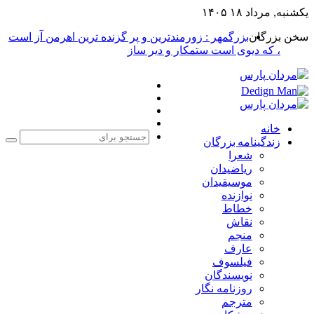
یکشنبه, مرداد ۱۸ ۱۴۰۵
سخن بزرگان
بزرگمهر : زورمندترین و پر گزنده ترین اهرمن آز است
، که دیوی است ستمکار و دیر ساز
فیس
X
بوک
یوتیوب
اینستاگرام
خانه
زندگینامه بزرگان
جست
شعرا
برا
ریاضیدان
موسیقیدان
نوازنده
خطاط
نقاش
منجم
عارف
فیلسوف
نویسندگان
روزنامه نگار
مترجم