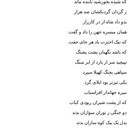
که شیده بخورشید تابنده ماند
ز گردان گردنکشان صد هزار
بدو داد شاه از در کارزار
همان میسره جهن را داد و گفت
که نیک اخترت باد هر جاى جفت‏
که باشد نگهبان پشت پشنگ
نپیچید سر ار بارد از ابر سنگ‏
سپاهى بجنگ کهیلا سپرد
یکى تیزتر بود ایلاى گرد
نبیره جهاندار افراسیاب
که از پشت شیران ربودى کباب‏
دو جنگى ز توران سواران بدند
بدل یک بیک کوه ساران بدند