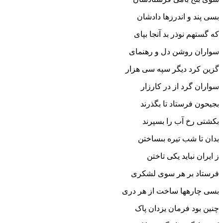
بسى پند و اندرزها دادشان‏
که گستهم نوذر بد آنجا بپاى
سواران روشن دل و رهنماى‏
گزین کرد دیگر سپه سى هزار
سواران گرد از در کارزار
بجیحون فرستاد تا بگذرند
بکشتى رخ آب را بسپرند
بدان تا شب تیره بى‏ساختن
ز ایران نباید یکى تاختن‏
فرستاد بر هر سوى لشکرى
بسى چاره‏ها ساخت از هر درى‏
چنین بود فرمان یزدان پاک