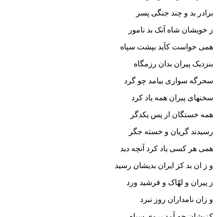
برادر بد و چند جنگى پسر
ز خویشان شاه آنک بد نامور
همى خواست کآید بپشت سپاه
بنزدیک پیران بدان رزمگاه‏
سحرگه سوارى بیامد چو گرد
سخنهاى پیران همه یاد کرد
همه خستگان از پس یکدگر
رسیدند گریان و خسته جگر
همى هر کسى یاد کرد آنچه دید
و ز ان بد کز ایران بدیشان رسید
ز پیران و لهّاک و فرشید ورد
و زان نامداران روز نبرد
کزیشان چه آمد بروى سپاه