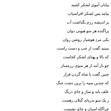
بیابان آموى لشکر کشید
بیامد پس لشکر افراسیاب
بر اندیشه رزم بگذاشت آب‏
پراگنده هر سو هیونى دوان
یکى مرد هوشیار روشن روان‏
ببینید گفت از چپ و دست راست
که بالا و پهناى لشکر کجاست‏
چو باز آمد از هر سوى رزمساز
چنین گفت با شاه گردن فراز
که چندین سپه را برین دشت جنگ
علف باید و ساز و جاى درنگ‏
ز یک سو بدریاى گیلان رهست
چراگاه اسبان و جاى نشست‏