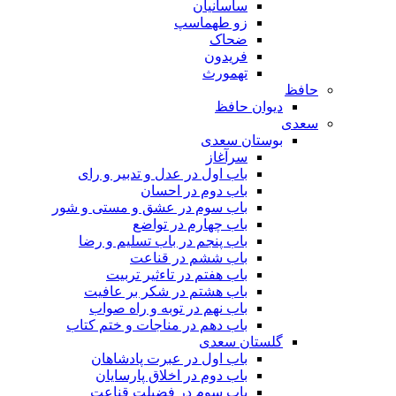
ساسانیان
زو طهماسپ‏
ضحاک
فریدون
تهمورث
حافظ
دیوان حافظ
سعدی
بوستان سعدی
سرآغاز
باب اول در عدل و تدبیر و رای
باب دوم در احسان
باب سوم در عشق و مستی و شور
باب چهارم در تواضع
باب پنجم در باب تسلیم و رضا
باب ششم در قناعت
باب هفتم در تاءثیر تربیت
باب هشتم در شکر بر عافیت
باب نهم در توبه و راه صواب
باب دهم در مناجات و ختم کتاب
گلستان سعدی
باب اول در عبرت پادشاهان
باب دوم در اخلاق پارسایان
باب سوم در فضیلت قناعت