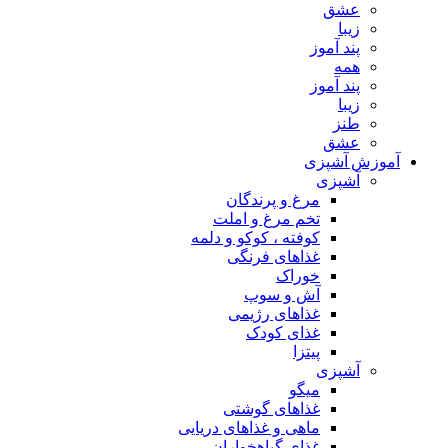
عشق
زیبا
پند آموز
همه
پند آموز
زیبا
طنز
عشق
آموزش آشپزی
آشپزی
مرغ و پرندگان
تخم مرغ و املت
کوفته ، کوکو و دلمه
غذاهای فرنگی
خوراک
آش و سوپ
غذاهای رژیمی
غذای کودک
پیتزا
آشپزی
میگو
غذاهای گوشتی
ماهی و غذاهای دریایی
غذای گیاهخواران