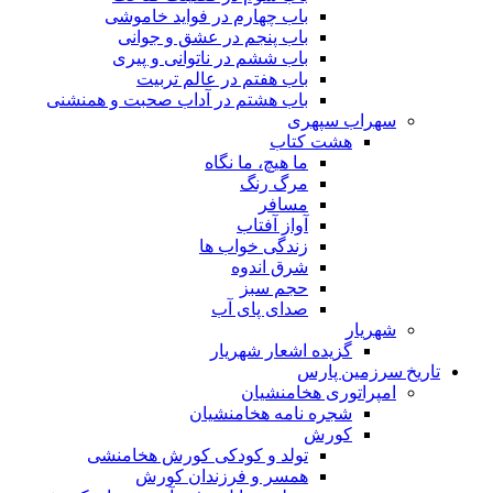
باب چهارم در فواید خاموشى
باب پنجم در عشق و جوانى
باب ششم در ناتوانى و پیرى
باب هفتم در عالم تربیت
باب هشتم در آداب صحبت و همنشنى
سهراب سپهری
هشت کتاب
ما هیچ، ما نگاه
مرگ رنگ
مسافر
آواز آفتاب
زندگی خواب ها
شرق اندوه
حجم سبز
صدای پای آب
شهریار
گزیده اشعار شهریار
تاریخ سرزمین پارس
امپراتوری هخامنشیان
شجره نامه هخامنشیان
کورش
تولد و کودکی کورش هخامنشی
همسر و فرزندان کورش