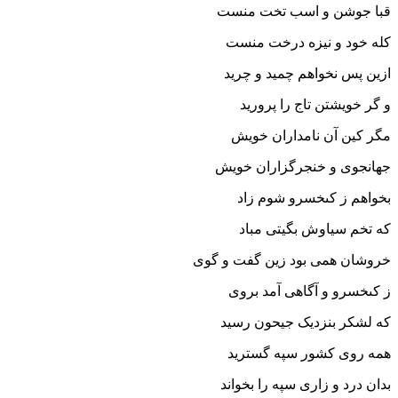
قبا جوشن و اسب تخت منست
کله خود و نیزه درخت منست‏
ازین پس نخواهم چمید و چرید
و گر خویشتن تاج را پرورید
مگر کین آن نامداران خویش
جهانجوى و خنجرگزاران خویش‏
بخواهم ز کى‏خسرو شوم زاد
که تخم سیاوش بگیتى مباد
خروشان همى بود زین گفت و گوى
ز کى‏خسرو و آگاهى آمد بروى‏
که لشکر بنزدیک جیحون رسید
همه روى کشور سپه گسترید
بدان درد و زارى سپه را بخواند