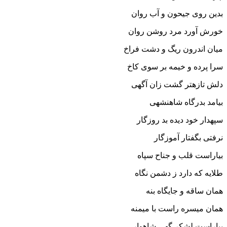
بدین روى جیحون و آب روان
خورش آورد مرد روشن روان‏
میان اندرون ریگ و دشت فراخ
سرا پرده و خیمه بر سوى کاخ‏
دلش تازه‏تر گشت زان آگهى
بیامد بدرگاه شاهنشهى‏
سپهدار خود دیده بد روزگار
نرفتى بگفتار آموزگار
بیاراست قلب و جناح سپاه
طلایه که دارد ز دشمن نگاه‏
همان ساقه و جایگاه بنه
همان میسره راست با میمنه‏
بیاراست لشکر گهى شاهوار