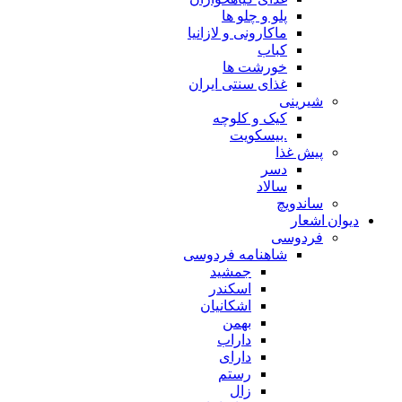
پلو و چلو ها
ماکارونی و لازانیا
کباب
خورشت ها
غذای سنتی ایران
شیرینی
کیک و کلوچه
.بیسکویت
پیش غذا
دسر
سالاد
ساندویچ
دیوان اشعار
فردوسی
شاهنامه فردوسی
جمشید
اسکندر
اشکانیان
بهمن
داراب
دارای
رستم
زال