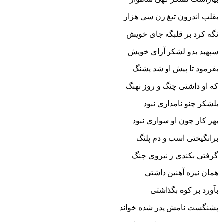
بقلب اندرون تیغ زن سى هزار
نگه کرد بر قلبگه جاى خویش
سپهبد بدو لشکر آراى خویش‏
بفرمود تا پیش او شد پشنگ
که او داشتى چنگ و روز نهنگ‏
بلشکر چنو نامدارى نبود
بهر کار چون او سوارى نبود
برانگیختى اسب و دم پلنگ
گرفتى بکندى ز نیروى چنگ‏
همان نیزه آهنین داشتى
بآورد بر کوه بگذاشتى‏
پشنگست نامش پدر شده خواند