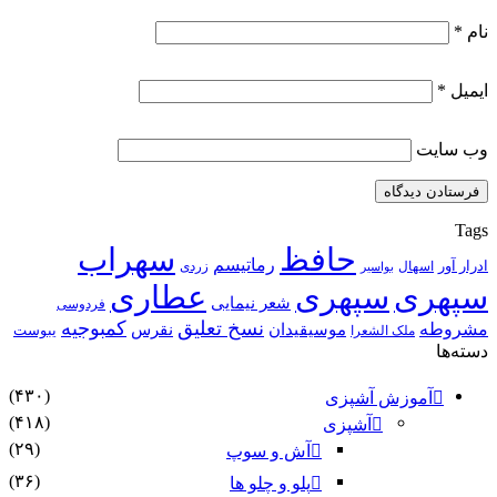
نام
*
ایمیل
*
وب‌ سایت
Tags
حافظ
سهراب
رماتیسم
ادرار آور
اسهال
زردی
بواسیر
سپهری
سپهری
عطاری
شعر نیمایی
فردوسی
نسخ تعلیق
کمبوجیه
مشروطه
موسیقیدان
نقرس
یبوست
ملک الشعرا
دسته‌ها
(۴۳۰)
آموزش آشپزی
(۴۱۸)
آشپزی
(۲۹)
آش و سوپ
(۳۶)
پلو و چلو ها