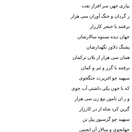
بیارى جهن سر افراز تفت‏
ز گردان و جنگ آوران سى هزار
برفتند با خنجر کارزار
جهان دیده نستوه سالارشان
پشنگ دلاور نگهدارشان‏
همان سى هزار از یلان ترکمان
برفتند با گرز و تیر و کمان‏
سپهبد چو اغریرث جنگجوى
که با خون یکى داشتى آب جوى‏
و ز ان نامور تیغ زن سى هزار
گزین کرد شاه از در کارزار
سپهبد چو گرسیوز پیل تن
جهانجوى و سالار آن انجمن‏