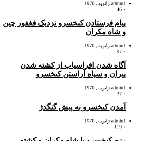
1 ژانویه , 1970
admin
46
۰
پیام فرستادن کى‏خسرو نزدیک فغفور چین
و شاه مکران
1 ژانویه , 1970
admin
97
۰
آگاه شدن افراسیاب از کشته شدن
پیران و سپاه آراستن کى‏خسرو
1 ژانویه , 1970
admin
37
۰
آمدن کى‏خسرو به پیش گنگ‏دژ
1 ژانویه , 1970
admin
119
۰
رزم کى‏خسرو با شاه مکران و کشته