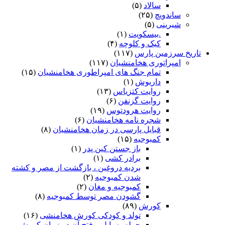
سالاد
(۵)
ساندویچ
(۲۵)
شیرینی
(۵)
.بیسکویت
(۱)
کیک و کلوچه
(۴)
تاریخ سرزمین پارس
(۱۱۷)
امپراتوری هخامنشیان
(۱۱۷)
تمام جنگ های امپراطوری هخامنشیان
(۱۵)
داریوش
(۱)
روایت کتزیاس
(۱۳)
روایت گزنفن
(۶)
روایت هرودتوس
(۱۹)
شجره نامه هخامنشیان
(۶)
قبایل پارسی در زمان هخامنشیان
(۸)
کمبوجیه
(۱۵)
باز جستن کین پدر
(۱)
برادر کشی
(۱)
بردیه دروغین ، بازگشت از مصر و کشته
شدن کمبوجیه
(۲)
کمبوجیه و مغان
(۲)
گشودن مصر توسط کمبوجیه
(۸)
کورش
(۸۹)
تولد و کودکی کورش هخامنشی
(۱۶)
حمله به بابل و فتح آن در زمان کورش