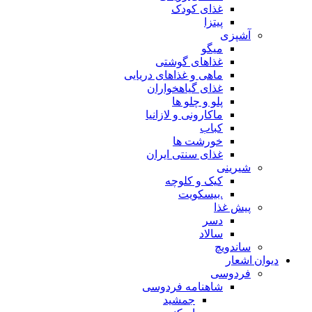
غذای کودک
پیتزا
آشپزی
میگو
غذاهای گوشتی
ماهی و غذاهای دریایی
غذای گیاهخواران
پلو و چلو ها
ماکارونی و لازانیا
کباب
خورشت ها
غذای سنتی ایران
شیرینی
کیک و کلوچه
.بیسکویت
پیش غذا
دسر
سالاد
ساندویچ
دیوان اشعار
فردوسی
شاهنامه فردوسی
جمشید