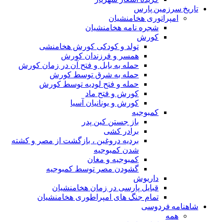
تاریخ سرزمین پارس
امپراتوری هخامنشیان
شجره نامه هخامنشیان
کورش
تولد و کودکی کورش هخامنشی
همسر و فرزندان کورش
حمله به بابل و فتح آن در زمان کورش
حمله به شرق توسط کورش
حمله و فتح لودیه توسط کورش
کورش و فتح ماد
کورش و یونانیان آسیا
کمبوجیه
باز جستن کین پدر
برادر کشی
بردیه دروغین ، بازگشت از مصر و کشته
شدن کمبوجیه
کمبوجیه و مغان
گشودن مصر توسط کمبوجیه
داریوش
قبایل پارسی در زمان هخامنشیان
تمام جنگ های امپراطوری هخامنشیان
شاهنامه فردوسی
همه