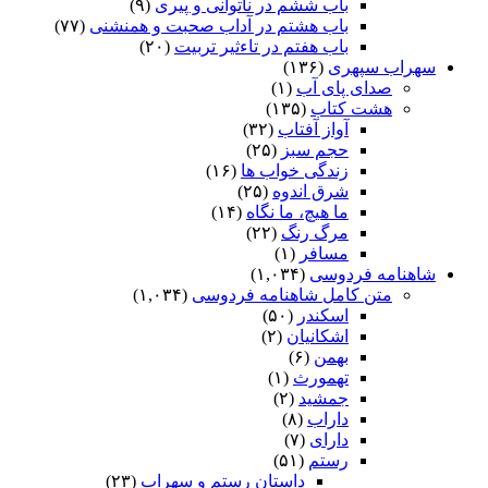
باب ششم در ناتوانى و پیرى
(۹)
باب هشتم در آداب صحبت و همنشنى
(۷۷)
باب هفتم در تاءثیر تربیت
(۲۰)
سهراب سپهری
(۱۳۶)
صدای پای آب
(۱)
هشت کتاب
(۱۳۵)
آواز آفتاب
(۳۲)
حجم سبز
(۲۵)
زندگی خواب ها
(۱۶)
شرق اندوه
(۲۵)
ما هیچ، ما نگاه
(۱۴)
مرگ رنگ
(۲۲)
مسافر
(۱)
شاهنامه فردوسی
(۱,۰۳۴)
متن کامل شاهنامه فردوسی
(۱,۰۳۴)
اسکندر
(۵۰)
اشکانیان
(۲)
بهمن
(۶)
تهمورث
(۱)
جمشید
(۲)
داراب
(۸)
دارای
(۷)
رستم
(۵۱)
داستان رستم و سهراب
(۲۳)