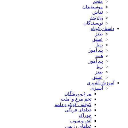
منجم
موسیقیدان
نقاش
نوازنده
نویسندگان
داستان کوتاه
طنز
عشق
زیبا
پند آموز
همه
پند آموز
زیبا
طنز
عشق
آموزش آشپزی
آشپزی
مرغ و پرندگان
تخم مرغ و املت
کوفته ، کوکو و دلمه
غذاهای فرنگی
خوراک
آش و سوپ
غذاهای رژیمی