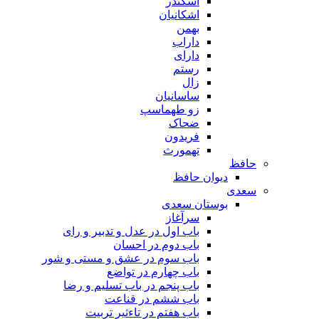
اسکندر
اشکانیان
بهمن
داراب
دارای
رستم
زال
ساسانیان
زو طهماسپ‏
ضحاک
فریدون
تهمورث
حافظ
دیوان حافظ
سعدی
بوستان سعدی
سرآغاز
باب اول در عدل و تدبیر و رای
باب دوم در احسان
باب سوم در عشق و مستی و شور
باب چهارم در تواضع
باب پنجم در باب تسلیم و رضا
باب ششم در قناعت
باب هفتم در تاءثیر تربیت