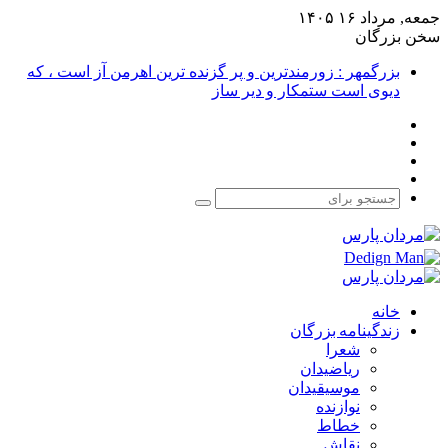
جمعه, مرداد ۱۶ ۱۴۰۵
سخن بزرگان
بزرگمهر : زورمندترین و پر گزنده ترین اهرمن آز است ، که
دیوی است ستمکار و دیر ساز
فیس
X
بوک
یوتیوب
اینستاگرام
جستجو
برای
خانه
زندگینامه بزرگان
شعرا
ریاضیدان
موسیقیدان
نوازنده
خطاط
نقاش