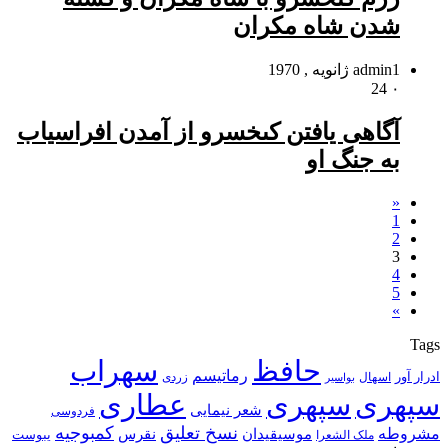
شدن شاه مکران
1 ژانویه , 1970
admin
24
۰
آگاهى یافتن کى‏خسرو از آمدن افراسیاب
به جنگ او
«
1
2
3
4
5
»
Tags
حافظ
سهراب
رماتیسم
ادرار آور
اسهال
زردی
بواسیر
سپهری
سپهری
عطاری
شعر نیمایی
فردوسی
نسخ تعلیق
کمبوجیه
مشروطه
موسیقیدان
نقرس
یبوست
ملک الشعرا