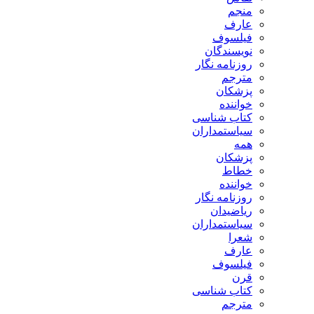
منجم
عارف
فیلسوف
نویسندگان
روزنامه نگار
مترجم
پزشکان
خواننده
کتاب شناسی
سیاستمداران
همه
پزشکان
خطاط
خواننده
روزنامه نگار
ریاضیدان
سیاستمداران
شعرا
عارف
فیلسوف
قرن
کتاب شناسی
مترجم