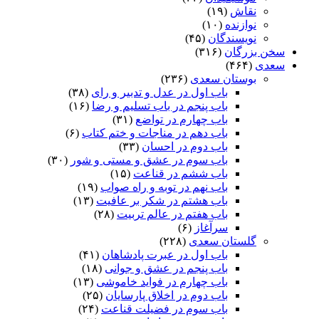
نقاش
(۱۹)
نوازنده
(۱۰)
نویسندگان
(۴۵)
سخن بزرگان
(۳۱۶)
سعدی
(۴۶۴)
بوستان سعدی
(۲۳۶)
باب اول در عدل و تدبیر و رای
(۳۸)
باب پنجم در باب تسلیم و رضا
(۱۶)
باب چهارم در تواضع
(۳۱)
باب دهم در مناجات و ختم کتاب
(۶)
باب دوم در احسان
(۳۳)
باب سوم در عشق و مستی و شور
(۳۰)
باب ششم در قناعت
(۱۵)
باب نهم در توبه و راه صواب
(۱۹)
باب هشتم در شکر بر عافیت
(۱۳)
باب هفتم در عالم تربیت
(۲۸)
سرآغاز
(۶)
گلستان سعدی
(۲۲۸)
باب اول در عبرت پادشاهان
(۴۱)
باب پنجم در عشق و جوانى
(۱۸)
باب چهارم در فواید خاموشى
(۱۳)
باب دوم در اخلاق پارسایان
(۲۵)
باب سوم در فضیلت قناعت
(۲۴)