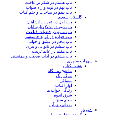
باب هشتم در شکر بر عافیت
باب نهم در توبه و راه صواب
باب دهم در مناجات و ختم کتاب
گلستان سعدی
باب اول در عبرت پادشاهان
باب دوم در اخلاق پارسایان
باب سوم در فضیلت قناعت
باب چهارم در فواید خاموشى
باب پنجم در عشق و جوانى
باب ششم در ناتوانى و پیرى
باب هفتم در عالم تربیت
باب هشتم در آداب صحبت و همنشنى
سهراب سپهری
هشت کتاب
ما هیچ، ما نگاه
مرگ رنگ
مسافر
آواز آفتاب
زندگی خواب ها
شرق اندوه
حجم سبز
صدای پای آب
شهریار
گزیده اشعار شهریار